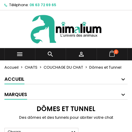
Téléphone:
06 63 72 69 65
×
×
×
×
Mes listes d'envies
((modalTitle))
Créer une liste d'envies
Connexion
Créer une nouvelle liste
add_circle_outline
((confirmMessage))
Vous devez être connecté pour ajouter des produits
Nom de la liste d'envies
à votre liste d'envies.
((cancelText))
((modalDeleteText))
Annuler
Connexion
0



Annuler
Créer une liste d'envies
Accueil
CHATS
COUCHAGE DU CHAT
Dômes et Tunnel
ACCUEIL
MARQUES
DÔMES ET TUNNEL
Des dômes et des tunnels pour abriter votre chat
Choisir