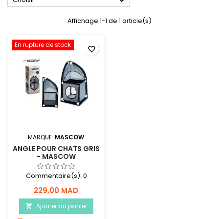

Affichage 1-1 de 1 article(s)
En rupture de stock
favorite_border
MARQUE:
MASCOW
ANGLE POUR CHATS GRIS
- MASCOW
Commentaire(s):
0
229,00 MAD
Ajouter au panier
