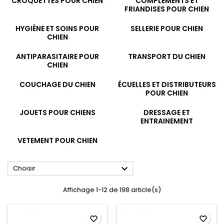
CROQUETTES POUR CHIEN
COMPLÉMENTS ET
FRIANDISES POUR CHIEN
HYGIÈNE ET SOINS POUR
SELLERIE POUR CHIEN
CHIEN
ANTIPARASITAIRE POUR
TRANSPORT DU CHIEN
CHIEN
COUCHAGE DU CHIEN
ÉCUELLES ET DISTRIBUTEURS
POUR CHIEN
JOUETS POUR CHIENS
DRESSAGE ET
ENTRAINEMENT
VETEMENT POUR CHIEN

Choisir
Affichage 1-12 de 198 article(s)
favorite_border
favorite_border