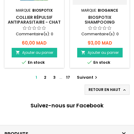
MARQUE:
BIOSPOTIX
MARQUE:
BIOGANCE
COLLIER RÉPULSIF
BIOSPOTIX
ANTIPARASITAIRE - CHAT
SHAMPOOING
ET CHATON - BIOSPOTIX
ANTIPARASITAIRE CHIEN
250ML
Commentaire(s):
0
Commentaire(s):
0
60,00 MAD
93,00 MAD
Ajouter au panier
Ajouter au panier




En stock
En stock
1
2
3
…
17
Suivant

RETOUR EN HAUT

Suivez-nous sur Facebook

PRODUITS