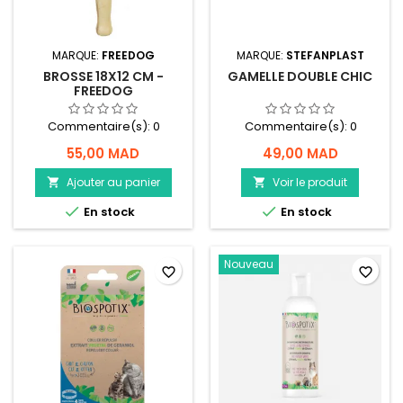
MARQUE:
FREEDOG
MARQUE:
STEFANPLAST
BROSSE 18X12 CM -
GAMELLE DOUBLE CHIC
FREEDOG
Commentaire(s):
0
Commentaire(s):
0
55,00 MAD
49,00 MAD
Ajouter au panier
Voir le produit




En stock
En stock
Nouveau
favorite_border
favorite_border