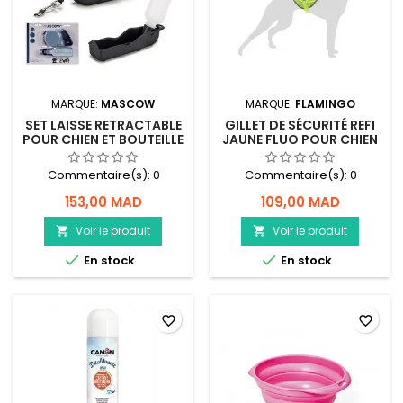
MARQUE:
MASCOW
MARQUE:
FLAMINGO
SET LAISSE RETRACTABLE
GILLET DE SÉCURITÉ REFI
POUR CHIEN ET BOUTEILLE
JAUNE FLUO POUR CHIEN
- FLAMINGO
Commentaire(s):
0
Commentaire(s):
0
153,00 MAD
109,00 MAD
Voir le produit
Voir le produit




En stock
En stock
favorite_border
favorite_border