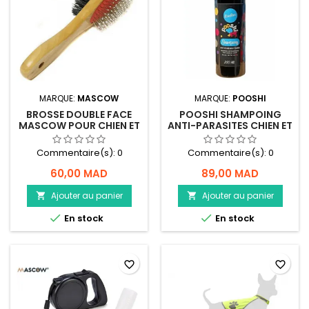
MARQUE:
MASCOW
MARQUE:
POOSHI
BROSSE DOUBLE FACE
POOSHI SHAMPOING
MASCOW POUR CHIEN ET
ANTI-PARASITES CHIEN ET
CHAT AVEC MANCHE EN
CHAT BONBON
BOIS
Commentaire(s):
0
Commentaire(s):
0
60,00 MAD
89,00 MAD
Ajouter au panier
Ajouter au panier




En stock
En stock
favorite_border
favorite_border