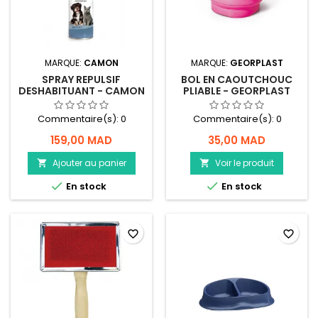
MARQUE:
CAMON
MARQUE:
GEORPLAST
SPRAY REPULSIF
BOL EN CAOUTCHOUC
DESHABITUANT - CAMON
PLIABLE - GEORPLAST
Commentaire(s):
0
Commentaire(s):
0
159,00 MAD
35,00 MAD
Ajouter au panier
Voir le produit




En stock
En stock
favorite_border
favorite_border