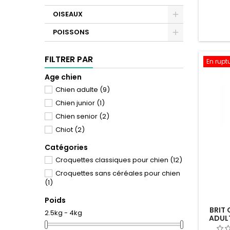
OISEAUX
POISSONS
FILTRER PAR
En rupt
Age chien
Chien adulte
(9)
Chien junior
(1)
Chien senior
(2)
Chiot
(2)
Catégories
Croquettes classiques pour chien
(12)
Croquettes sans céréales pour chien
(1)
Poids
BRIT
2.5kg - 4kg
ADULT