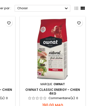



ier par :
Choisir
favorite_border
favorite_border
MARQUE:
OWNAT
- CHIEN
OWNAT CLASSIC ENERGY - CHIEN
4KG
(s):
0
Commentaire(s):
0
190,00 MAD