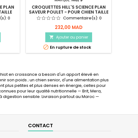
E PLAN
CROQUETTES HILL'S SCIENCE PLAN
TAILLE
SAVEUR POULET - POUR CHIEN TAILLE
MOYENNE - 2,5KG
(s):
0
Commentaire(s):
0
232,00 MAD
Ajouter au panier


En rupture de stock
 chiot en croissance a besoin d'un apport élevé en
nir son poids ; un chien senior, d'une alimentation plus
ont plus petites et plus denses en énergie, celles pour
nues pour leur qualité nutritionnelle — Brit, Mera,
 digestion sensible. Livraison partout au Maroc —
CONTACT