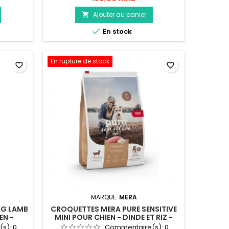
Ajouter au panier


En stock
En rupture de stock
favorite_border
favorite_border
MARQUE:
MERA
OG LAMB
CROQUETTES MERA PURE SENSITIVE
EN -
MINI POUR CHIEN - DINDE ET RIZ -
4KG
(s):
0
Commentaire(s):
0