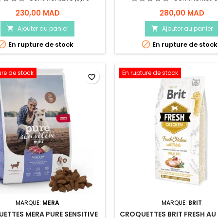
230,00 MAD
280,00 MAD
Ajouter au panier
Ajouter au panier




En rupture de stock
En rupture de stock
ure de stock
En rupture de stock
favorite_border
MARQUE:
MERA
MARQUE:
BRIT
ETTES MERA PURE SENSITIVE
CROQUETTES BRIT FRESH AU