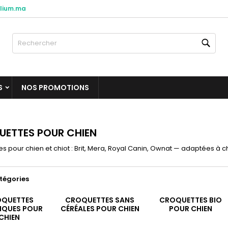
lium.ma
es listes d'envies
(modalTitle))
réer une liste d'envies
onnexion
Rech
Créer une nouvelle liste
confirmMessage))
us devez être connecté pour ajouter des produits à votre liste
m de la liste d'envies
nvies.
S
NOS PROMOTIONS
((cancelText))
((modalDeleteText)
Annuler
Connexio
Annuler
Créer une liste d'envie
ETTES POUR CHIEN
s pour chien et chiot : Brit, Mera, Royal Canin, Ownat — adaptées à cha
tégories
QUETTES
CROQUETTES SANS
CROQUETTES BIO
IQUES POUR
CÉRÉALES POUR CHIEN
POUR CHIEN
CHIEN