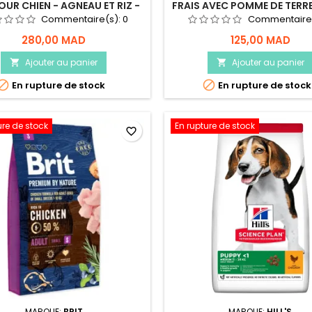
OUR CHIEN - AGNEAU ET RIZ -
FRAIS AVEC POMME DE TERR
4KG
LIFE - POUR CHIEN ADULTE 
Commentaire(s):
0
Commentaire
280,00 MAD
125,00 MAD
Ajouter au panier
Ajouter au panier




En rupture de stock
En rupture de stock
ure de stock
En rupture de stock
favorite_border
MARQUE:
BRIT
MARQUE:
HILL'S