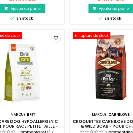
Ajouter au panier
Ajouter au panier




En stock
En stock
ure de stock
En rupture de stock
favorite_border
MARQUE:
BRIT
MARQUE:
CARNILOVE
 CARE DOG HYPOALLERGENIC
CROQUETTES CARNILOVE D
 POUR RACE PETITE TAILLE -
& WILD BOAR - POUR CHI
3KG
ADULTE - 4KG
Commentaire(s):
0
Commentaire