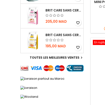
MINI P
BRIT CARE SANS CEREALES STERILIZED SENSITIVE - CHAT - 2KG
205,00 MAD
favorite_border
BRIT CARE SANS CEREALES HAIRCARE HEALTHY AND SHINY COAT - POUR CHAT - 2KG
En rupt
195,00 MAD
favorite_border
TOUTES LES MEILLEURES VENTES
