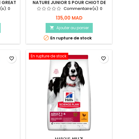
E GREAT
NATURE JUNIOR S POUR CHIOT DE
– 2,5KG
PETITE TAILLE – 3KG
(s):
0
Commentaire(s):
0
135,00 MAD
Ajouter au panier


En rupture de stock
En rupture de stock
favorite_border
favorite_border
MARQUE:
HILL'S