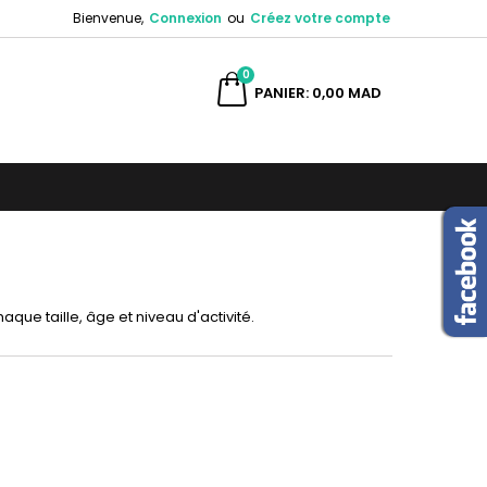
Bienvenue,
Connexion
ou
Créez votre compte
×
×
×
×
0
ercher
PANIER
0,00 MAD
)
n
s
que taille, âge et niveau d'activité.