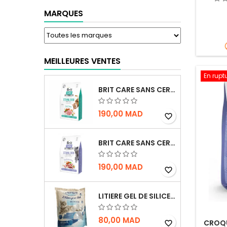
MARQUES
MEILLEURES VENTES
En rupt
BRIT CARE SANS CEREALES STERILIZED URINARY HEALTH - CHAT
190,00 MAD
favorite_border
BRIT CARE SANS CEREALES STERILIZED WEIGHT CONTROL - CHAT - 2KG
190,00 MAD
favorite_border
LITIERE GEL DE SILICE - PARFUM OCEAN - CHAT BOTE - 3.8L
80,00 MAD
CROQU
favorite_border