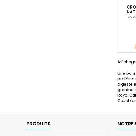
CRO
NAT
ADUL
Affichage 
Une bonne
protéines
digeste e
grandes r
Royal Can
Casablanc
PRODUITS
NOTRE 