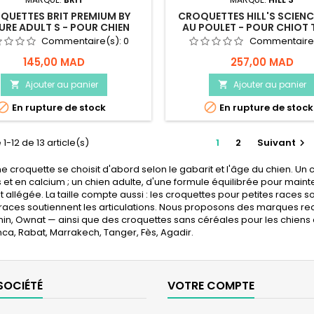
QUETTES BRIT PREMIUM BY
CROQUETTES HILL'S SCIENC
URE ADULT S - POUR CHIEN
AU POULET - POUR CHIOT 
TE DE PETITE TAILLE – 3KG
MOYENNE - 2,5KG
Commentaire(s):
0
Commentaire
145,00 MAD
257,00 MAD
Ajouter au panier
Ajouter au panier




En rupture de stock
En rupture de stock
1-12 de 13 article(s)
1
2
Suivant

 croquette se choisit d'abord selon le gabarit et l'âge du chien. Un
 et en calcium ; un chien adulte, d'une formule équilibrée pour mainte
t allégée. La taille compte aussi : les croquettes pour petites races s
aces soutiennent les articulations. Nous proposons des marques recon
in, Ownat — ainsi que des croquettes sans céréales pour les chiens à
a, Rabat, Marrakech, Tanger, Fès, Agadir.
SOCIÉTÉ
VOTRE COMPTE