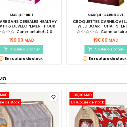
MARQUE:
BRIT
MARQUE:
CARNILOVE
CARE SANS CEREALES HEALTHY
CROQUETTES CARNILOVE L
TH & DEVELOPEMENT POUR
WILD BOAR - CHAT STÉRI
CHATON - 2KG
Commentaire(s):
0
Commentaire
190,00 MAD
190,00 MAD
Ajouter au panier
Ajouter au panier




En rupture de stock
En rupture de stock
OMO
 MAD
- 39,00 MAD
favorite_border
ure de stock
En rupture de stock