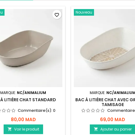
au
Nouveau
favorite_border
MARQUE:
NC/ANIMALIUM
MARQUE:
NC/ANIMALIU
 À LITIÈRE CHAT STANDARD
BAC À LITIÈRE CHAT AVEC GR
TAMISAGE
Commentaire(s):
0
Commentaire
80,00 MAD
69,00 MAD
Voir le produit
Ajouter au panier

