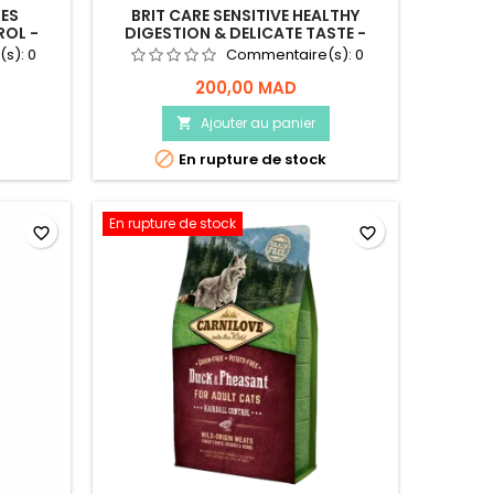
LES
BRIT CARE SENSITIVE HEALTHY
ROL -
DIGESTION & DELICATE TASTE -
POUR CHAT - 2KG
(s):
0
Commentaire(s):
0
200,00 MAD
Ajouter au panier


En rupture de stock
En rupture de stock
favorite_border
favorite_border