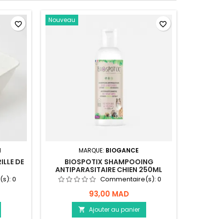
Nouveau
favorite_border
favorite_border
M
MARQUE:
BIOGANCE
ILLE DE
BIOSPOTIX SHAMPOOING
ANTIPARASITAIRE CHIEN 250ML
(s):
0
Commentaire(s):
0
93,00 MAD
Ajouter au panier
