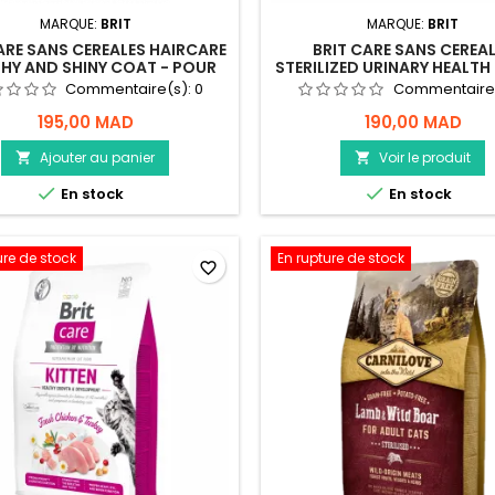
MARQUE:
BRIT
MARQUE:
BRIT
ARE SANS CEREALES HAIRCARE
BRIT CARE SANS CEREA
HY AND SHINY COAT - POUR
STERILIZED URINARY HEALTH
CHAT - 2KG
Commentaire(s):
0
Commentaire
195,00 MAD
190,00 MAD
Ajouter au panier
Voir le produit




En stock
En stock
ure de stock
En rupture de stock
favorite_border