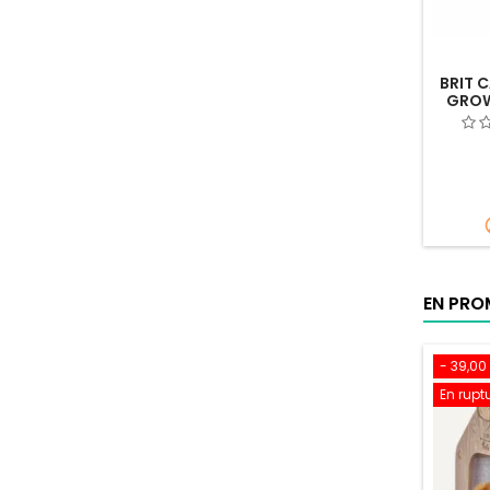
BRIT 
GROW
EN PR
- 39,00
En rupt