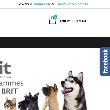
Bienvenue,
Connexion
ou
Créez votre compte
×
×
×
×
0
ercher
PANIER
0,00 MAD
)
n
s