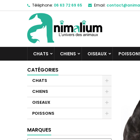
Téléphone:
06 63 72 69 65
Email:
contact@anima
M
(
C
C
add_circle_outline
((
Vo
No
d'e
CHATS
CHIENS
OISEAUX
POISSON
CATÉGORIES
CHATS
CHIENS
OISEAUX
POISSONS
MARQUES