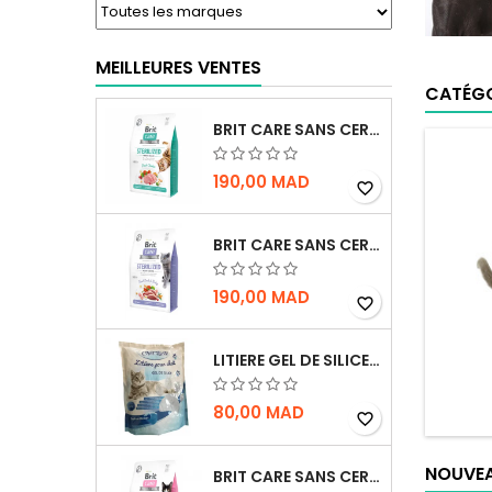
MEILLEURES VENTES
CATÉGO
BRIT CARE SANS CEREALES STERILIZED URINARY HEALTH - CHAT
190,00 MAD
favorite_border
BRIT CARE SANS CEREALES STERILIZED WEIGHT CONTROL - CHAT - 2KG
190,00 MAD
favorite_border
LITIERE GEL DE SILICE - PARFUM OCEAN - CHAT BOTE - 3.8L
80,00 MAD
favorite_border
NOUVEA
BRIT CARE SANS CEREALES STERILIZED SENSITIVE - CHAT - 2KG