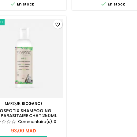


En stock
En stock
au
favorite_border
MARQUE:
BIOGANCE
IOSPOTIX SHAMPOOING
IPARASITAIRE CHAT 250ML
Commentaire(s):
0
93,00 MAD