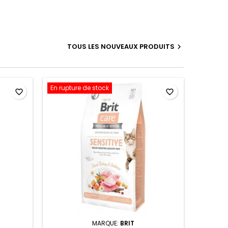
TOUS LES NOUVEAUX PRODUITS

En rupture de stock
favorite_border
favorite_border
MARQUE:
BRIT