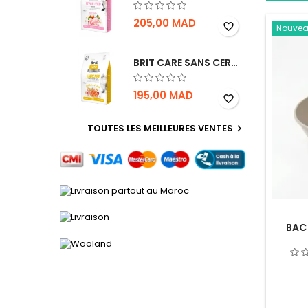
205,00 MAD
favorite_border
Nouve
BRIT CARE SANS CEREALES HAIRCARE HEALTHY AND SHINY COAT - POUR CHAT - 2KG
195,00 MAD
favorite_border
TOUTES LES MEILLEURES VENTES

BAC