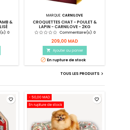
MARQUE:
CARNILOVE
AMB &
CROQUETTES CHAT - POULET &
LISÉ
LAPIN - CARNILOVE - 2KG
(s):
0
Commentaire(s):
0
209,00 MAD
Ajouter au panier


En rupture de stock
TOUS LES PRODUITS

- 50,00 MAD
favorite_border
favorite_border
En rupture de stock