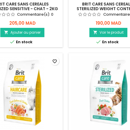
RIT CARE SANS CEREALES
BRIT CARE SANS CEREA
IZED SENSITIVE - CHAT - 2KG
STERILIZED WEIGHT CONT
CHAT - 2KG
Commentaire(s):
0
Commentaire
205,00 MAD
190,00 MAD
Ajouter au panier
Voir le produit




En stock
En stock
favorite_border