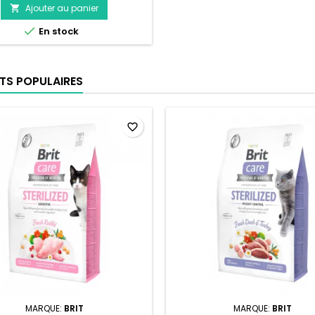
Ajouter au panier


En stock
TS POPULAIRES
favorite_border
MARQUE:
BRIT
MARQUE:
BRIT