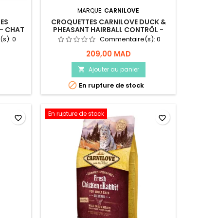
MARQUE:
CARNILOVE
LES
CROQUETTES CARNILOVE DUCK &
 - CHAT
PHEASANT HAIRBALL CONTRÔL -
POUR CHAT - (CONTROLE DES
(s):
0
Commentaire(s):
0
BOULES DE POILS) - 2KG
209,00 MAD
Ajouter au panier


En rupture de stock
En rupture de stock
favorite_border
favorite_border