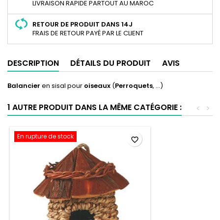
LIVRAISON RAPIDE PARTOUT AU MAROC
RETOUR DE PRODUIT DANS 14J
FRAIS DE RETOUR PAYÉ PAR LE CLIENT
DESCRIPTION
DÉTAILS DU PRODUIT
AVIS
Balancier
en sisal pour
oiseaux
(
Perroquets
, ...)
1 AUTRE PRODUIT DANS LA MÊME CATÉGORIE :
<
>
En rupture de stock
favorite_border