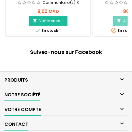
Commentaire(s):
0
8,00 MAD
80,
Voir le produit
Ajou




En stock
En rupt
Suivez-nous sur Facebook

PRODUITS

NOTRE SOCIÉTÉ

VOTRE COMPTE

CONTACT