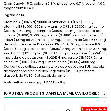
%, oméga-6 1, 5 %, calcium 0,8 %, phosphore 0,7 %, sodium 1,0 %,
magnésium 0,04 %.
Ingrédients :
vitamine A (3a672a) 20000 UI, vitamine D 3 (E671) 800 UI,
vitamine E (3a700) 600 mg, vitamine C (3a312) 300 mg, taurine
(3a370) 2500 mg, L- carnitine (3a910) 100 mg de chlorure de
choline (3a890) 2 500 mg, biotine (3a880) 2 mg, vitamine B 1 (
3a821 ) 10 mg de vitamine B 2 12 mg, niacinamide (3a315) 50 mg
de pantothénate de D-calcium (3a841 ) 40 mg, vitamine B 6
(3a831) 10 mg, acide folique (3a316) 2 mg, vitamine B 12 0,04 mg,
zinc (3b606) 120 mg, fer (3b106) 45 mg, manganèse (3b504) 55
mg, iodure de potassium (3b201) 4 mg, cuivre (3b406) 10 mg,
sélénium (3b8.10) 0,2 mg, L-méthionine (3c305) 4000 mg.
Contient des antioxydants naturels approuvés par l’UE : extraits
de tocophérol tirés d'huiles végétales (1b306), palmitate
d'ascorbyle (1b304) et extrait de romarin.
Metabolizable energy :
3,590 kcal/kg
16 AUTRES PRODUITS DANS LA MÊME CATÉGORIE :
>
<
En rupture de stock
favorite_border