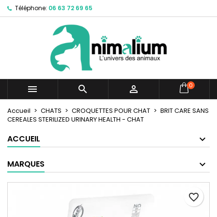
Téléphone:
06 63 72 69 65
×
×
×
Mes listes d'envies
Créer une liste d'envies
Connexion
Créer une nouvelle liste
add_circle_outline
Vous devez être connecté pour ajouter des produits
Nom de la liste d'envies
à votre liste d'envies.
Annuler
Connexion
0



Annuler
Créer une liste d'envies
Accueil
CHATS
CROQUETTES POUR CHAT
BRIT CARE SANS
CEREALES STERILIZED URINARY HEALTH - CHAT
ACCUEIL
MARQUES
favorite_border