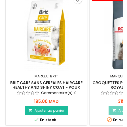
MARQUE:
BRIT
MARQUE:
BRIT CARE SANS CEREALES HAIRCARE
CROQUETTES POU
HEALTHY AND SHINY COAT - POUR
ROYAL C
CHAT - 2KG
Commentaire(s):
0
195,00 MAD
315
Ajouter au panier
Ajou




En stock
En rupt