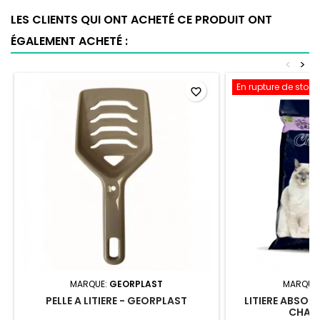
LES CLIENTS QUI ONT ACHETÉ CE PRODUIT ONT
ÉGALEMENT ACHETÉ :
<
>
En rupture de stock
favorite_border
MARQUE:
GEORPLAST
MARQUE
PELLE A LITIERE - GEORPLAST
LITIERE ABSOR
CHAT 