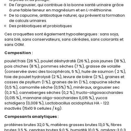
De l'argousier, qui contribue à la bonne santé urinaire grâce
à une faible teneur en magnésium et en L-méthionine.
De la capucine, antibiotique naturel, qui prévient la formation
de calculs urinaires.
Des prébiotiques et probiotiques
Ces croquettes sont également hypoallergiques : sans soja,
sans blé, sans conservateurs, sans céréales, sans colorants et
sans OGM.
Composition :
poulet frais (26 %), poulet déshydraté (26 %), pois jaunes (18 %),
pois chiches (8 %), pommes sèches (7 %), graisse de volaille
(conservée avec des tocophérols, 5 %), huile de saumon ( 2 %),
foie de poulet hydrolysé (2 %), levure de bière (2 %), graines et
cosses de psyllium (1 %), graines de lin (1 %), capucine sèche
(0,5 %), camomille sèche (0,5%) %), minéraux, argousier sec
(0,3 %), canneberges sèches (0,2 %), fructo-oligosaccharides
(0,015 %), mannane oligo-saccharides 0,015 %), yucca
schidigera (0,008 %), Lactobacillus acidophilus HA - 122
inactivés (15x10 9 cellules / kg).
Composants analytiques :
protéines brutes 32,0 %, matières grasses brutes 13,0 %, fibres
brutes 3,5 %, cendres brutes 9,0 %, humidité 10,0 %, oméga-3 0,3