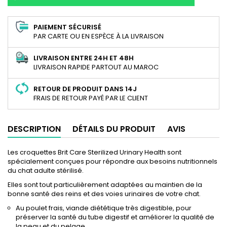
PAIEMENT SÉCURISÉ
PAR CARTE OU EN ESPÈCE À LA LIVRAISON
LIVRAISON ENTRE 24H ET 48H
LIVRAISON RAPIDE PARTOUT AU MAROC
RETOUR DE PRODUIT DANS 14J
FRAIS DE RETOUR PAYÉ PAR LE CLIENT
DESCRIPTION
DÉTAILS DU PRODUIT
AVIS
Les croquettes Brit Care Sterilized Urinary Health sont
spécialement conçues pour répondre aux besoins nutritionnels
du chat adulte stérilisé.
Elles sont tout particulièrement adaptées au maintien de la
bonne santé des reins et des voies urinaires de votre chat.
Au poulet frais, viande diététique très digestible, pour
préserver la santé du tube digestif et améliorer la qualité de
la peau et du pelage.