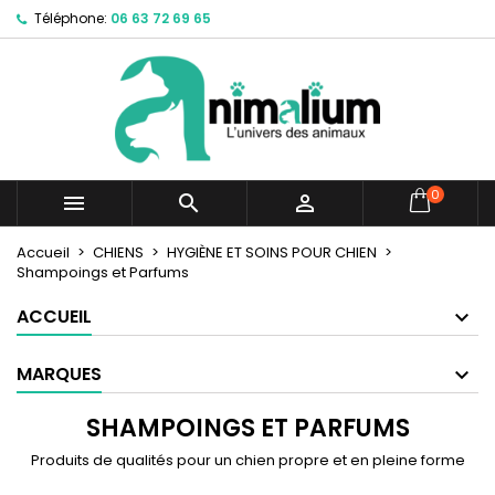
Téléphone:
06 63 72 69 65
×
×
×
×
Mes listes d'envies
((modalTitle))
Créer une liste d'envies
Connexion
Créer une nouvelle liste
add_circle_outline
((confirmMessage))
Vous devez être connecté pour ajouter des produits
Nom de la liste d'envies
à votre liste d'envies.
((cancelText))
((modalDeleteText))
Annuler
Connexion
0



Annuler
Créer une liste d'envies
Accueil
CHIENS
HYGIÈNE ET SOINS POUR CHIEN
Shampoings et Parfums
ACCUEIL
MARQUES
SHAMPOINGS ET PARFUMS
Produits de qualités pour un chien propre et en pleine forme