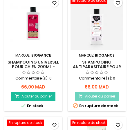
En rupture de stock
favorite_border
favorite_border
MARQUE:
BIOGANCE
MARQUE:
BIOGANCE
SHAMPOOING UNIVERSEL
SHAMPOOING
POUR CHIEN 200ML -
ANTIPARASITAIRE POUR
PLOUF
CHAT ET CHIEN 200ML -
PLOUF
Commentaire(s):
0
Commentaire(s):
0
66,00 MAD
66,00 MAD
Ajouter au panier
Ajouter au panier




En stock
En rupture de stock
En rupture de stock
En rupture de stock
favorite_border
favorite_border