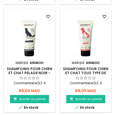
favorite_border
favorite_border
MARQUE:
ANIMOO
MARQUE:
ANIMOO
SHAMPOING POUR CHIEN
SHAMPOING POUR CHIEN
ET CHAT PELAGE NOIR -
ET CHAT TOUS TYPE DE
ANIMOO
PELAGE - ANIMOO
Commentaire(s):
0
Commentaire(s):
0
99,00 MAD
99,00 MAD
Ajouter au panier
Ajouter au panier




En stock
En stock