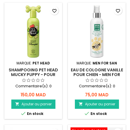
favorite_border
favorite_border
MARQUE:
PET HEAD
MARQUE:
MEN FOR SAN
SHAMPOOING PET HEAD
EAU DE COLOGNE VANILLE
MUCKY PUPPY - POUR
POUR CHIEN - MEN FOR
CHIOT- 300ML
SAN - 125 ML
Commentaire(s):
0
Commentaire(s):
0
150,00 MAD
75,00 MAD
Ajouter au panier
Ajouter au panier




En stock
En stock