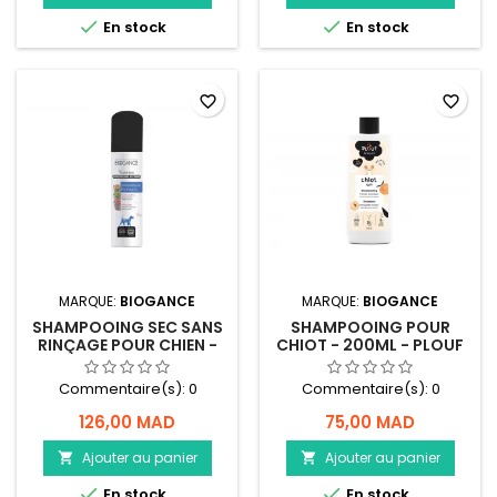


En stock
En stock
favorite_border
favorite_border
MARQUE:
BIOGANCE
MARQUE:
BIOGANCE
SHAMPOOING SEC SANS
SHAMPOOING POUR
RINÇAGE POUR CHIEN -
CHIOT - 200ML - PLOUF
150ML - BIOGANCE
Commentaire(s):
0
Commentaire(s):
0
126,00 MAD
75,00 MAD
Ajouter au panier
Ajouter au panier




En stock
En stock