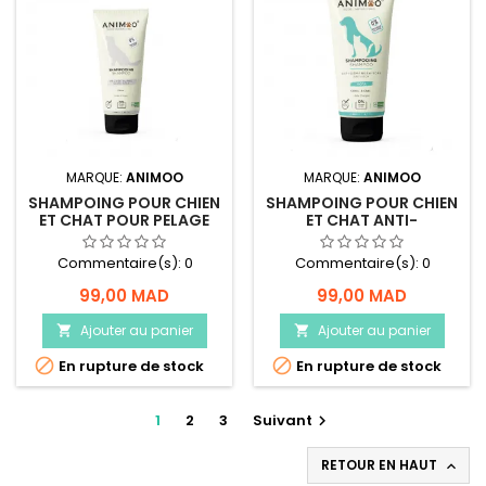
MARQUE:
ANIMOO
MARQUE:
ANIMOO
SHAMPOING POUR CHIEN
SHAMPOING POUR CHIEN
ET CHAT POUR PELAGE
ET CHAT ANTI-
BLANC - ANIMOO
DEMANGEAISONS -
ANIMOO
Commentaire(s):
0
Commentaire(s):
0
99,00 MAD
99,00 MAD
Ajouter au panier
Ajouter au panier




En rupture de stock
En rupture de stock
1
2
3
Suivant

RETOUR EN HAUT
