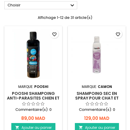

Choisir
Affichage 1-12 de 31 article(s)
favorite_border
favorite_border
MARQUE:
POOSHI
MARQUE:
CAMON
POOSHI SHAMPOING
SHAMPOING SEC EN
ANTI-PARASITES CHIEN ET
SPRAY POUR CHAT ET
CHAT BONBON
CHIEN - CAMON - 300ML
Commentaire(s):
0
Commentaire(s):
0
89,00 MAD
129,00 MAD
Ajouter au panier
Ajouter au panier

