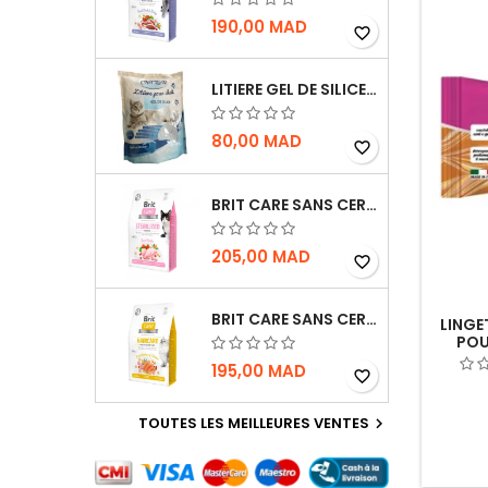
190,00 MAD
favorite_border
LITIERE GEL DE SILICE - PARFUM OCEAN - CHAT BOTE - 3.8L
80,00 MAD
favorite_border
BRIT CARE SANS CEREALES STERILIZED SENSITIVE - CHAT - 2KG
205,00 MAD
favorite_border
BRIT CARE SANS CEREALES HAIRCARE HEALTHY AND SHINY COAT - POUR CHAT - 2KG
LINGE
POU
195,00 MAD
favorite_border
TOUTES LES MEILLEURES VENTES
