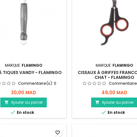
MARQUE:
FLAMINGO
MARQUE:
FLAMINGO
 À TIQUES VANDY - FLAMINGO
CISEAUX À GRIFFES FRANC
CHAT - FLAMINGO
Commentaire(s):
0
Commentaire
30,00 MAD
49,00 MAD
Ajouter au panier
Ajouter au panier




En stock
En stock
favorite_border