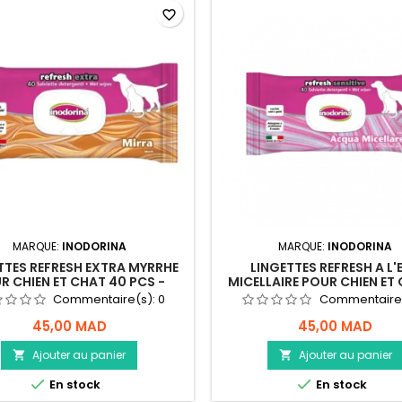
favorite_border
MARQUE:
INODORINA
MARQUE:
INODORINA
TTES REFRESH EXTRA MYRRHE
LINGETTES REFRESH A L'
R CHIEN ET CHAT 40 PCS -
MICELLAIRE POUR CHIEN ET 
INODORINA
INODORINA
Commentaire(s):
0
Commentaire
45,00 MAD
45,00 MAD
Ajouter au panier
Ajouter au panier




En stock
En stock