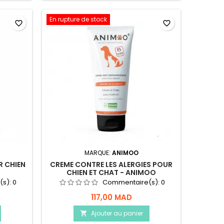
En rupture de stock
favorite_border
favorite_border
MARQUE:
ANIMOO
R CHIEN
CREME CONTRE LES ALERGIES POUR
CHIEN ET CHAT - ANIMOO
(s):
0
Commentaire(s):
0
117,00 MAD
Ajouter au panier
