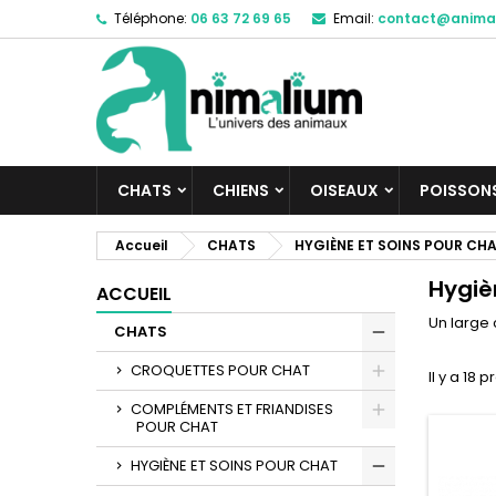
Téléphone:
06 63 72 69 65
Email:
contact@anima
M
(
C
C
add_circle_outline
((
Vo
No
d'e
CHATS
CHIENS
OISEAUX
POISSON
Accueil
CHATS
HYGIÈNE ET SOINS POUR CH
Hygiè
ACCUEIL
Un large 
CHATS
CROQUETTES POUR CHAT
Il y a 18 p
COMPLÉMENTS ET FRIANDISES
POUR CHAT
HYGIÈNE ET SOINS POUR CHAT