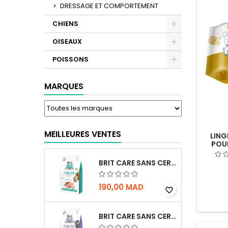
DRESSAGE ET COMPORTEMENT
CHIENS
OISEAUX
POISSONS
MARQUES
MEILLEURES VENTES
LING
POUR
BRIT CARE SANS CEREALES STERILIZED URINARY HEALTH - CHAT
190,00 MAD
favorite_border
BRIT CARE SANS CEREALES STERILIZED WEIGHT CONTROL - CHAT - 2KG