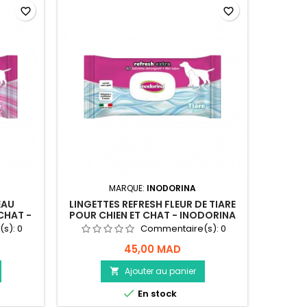
favorite_border
favorite_border
MARQUE:
INODORINA
EAU
LINGETTES REFRESH FLEUR DE TIARE
CHAT -
POUR CHIEN ET CHAT - INODORINA
(s):
0
Commentaire(s):
0
45,00 MAD
Ajouter au panier


En stock