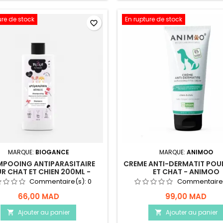
ure de stock
En rupture de stock
favorite_border
MARQUE:
BIOGANCE
MARQUE:
ANIMOO
POOING ANTIPARASITAIRE
CREME ANTI-DERMATIT POU
R CHAT ET CHIEN 200ML -
ET CHAT - ANIMOO
PLOUF
Commentaire(s):
0
Commentaire
66,00 MAD
99,00 MAD
Ajouter au panier
Ajouter au panier

