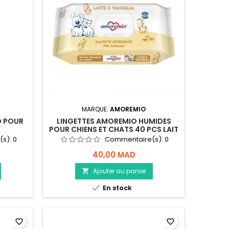
MARQUE:
AMOREMIO
O POUR
LINGETTES AMOREMIO HUMIDES
POUR CHIENS ET CHATS 40 PCS LAIT
ET VANILLE
(s):
0
Commentaire(s):
0
40,00 MAD
Ajouter au panier


En stock
favorite_border
favorite_border