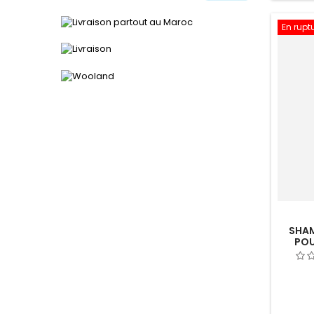
En rupt
SHAM
POU