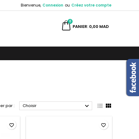
Bienvenue,
Connexion
ou
Créez votre compte
×
×
×
×
0
ercher
PANIER
0,00 MAD
)
n
s



ier par :
Choisir
favorite_border
favorite_border