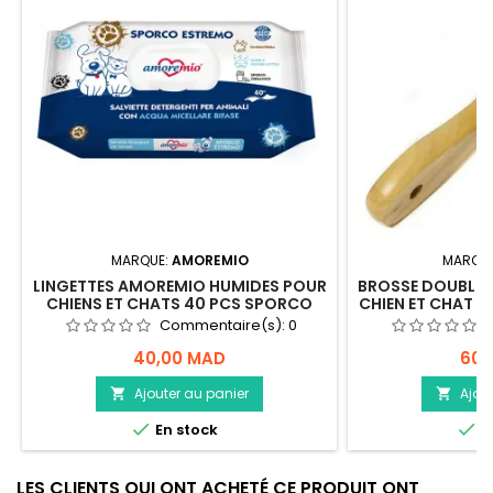
MARQUE:
AMOREMIO
MARQU
LINGETTES AMOREMIO HUMIDES POUR
BROSSE DOUBLE
CHIENS ET CHATS 40 PCS SPORCO
CHIEN ET CHAT A
Commentaire(s):
0
40,00 MAD
60,
Ajouter au panier
Ajou




En stock
E
LES CLIENTS QUI ONT ACHETÉ CE PRODUIT ONT