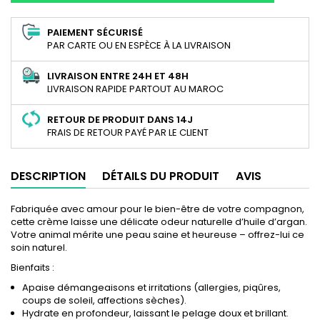
PAIEMENT SÉCURISÉ
PAR CARTE OU EN ESPÈCE À LA LIVRAISON
LIVRAISON ENTRE 24H ET 48H
LIVRAISON RAPIDE PARTOUT AU MAROC
RETOUR DE PRODUIT DANS 14J
FRAIS DE RETOUR PAYÉ PAR LE CLIENT
DESCRIPTION
DÉTAILS DU PRODUIT
AVIS
Fabriquée avec amour pour le bien-être de votre compagnon,
cette crème laisse une délicate odeur naturelle d’huile d’argan.
Votre animal mérite une peau saine et heureuse – offrez-lui ce
soin naturel.
Bienfaits :
Apaise démangeaisons et irritations (allergies, piqûres,
coups de soleil, affections sèches).
Hydrate en profondeur, laissant le pelage doux et brillant.