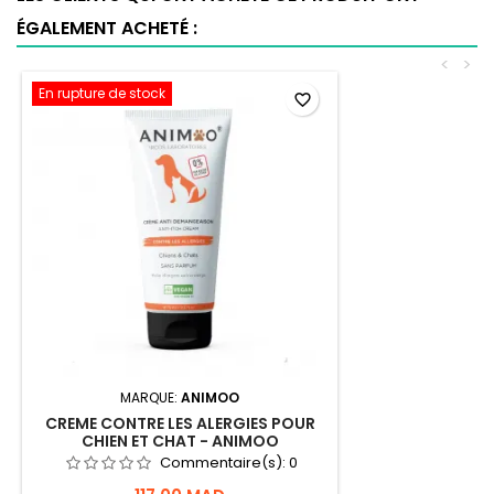
ÉGALEMENT ACHETÉ :
<
>
En rupture de stock
favorite_border
MARQUE:
ANIMOO
CREME CONTRE LES ALERGIES POUR
CHIEN ET CHAT - ANIMOO
Commentaire(s):
0