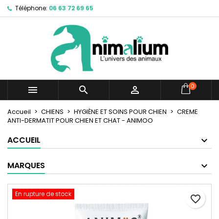
Téléphone:
06 63 72 69 65
×
×
×
Mes listes d'envies
Créer une liste d'envies
Connexion
Créer une nouvelle liste
add_circle_outline
Vous devez être connecté pour ajouter des produits
Nom de la liste d'envies
à votre liste d'envies.
Annuler
Connexion
0



Annuler
Créer une liste d'envies
Accueil
CHIENS
HYGIÈNE ET SOINS POUR CHIEN
CREME
ANTI-DERMATIT POUR CHIEN ET CHAT - ANIMOO
ACCUEIL
MARQUES
En rupture de stock
favorite_border