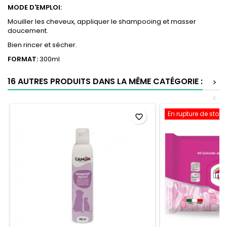
MODE D'EMPLOI:
Mouiller les cheveux, appliquer le shampooing et masser
doucement.
Bien rincer et sécher.
FORMAT:
300ml
16 AUTRES PRODUITS DANS LA MÊME CATÉGORIE :
>
<
En rupture de stock
favorite_border