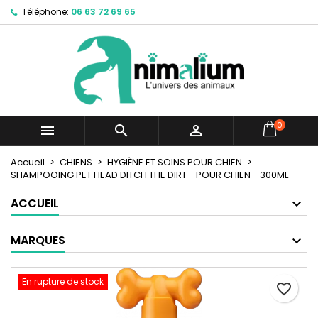
Téléphone:
06 63 72 69 65
×
×
×
Mes listes d'envies
Créer une liste d'envies
Connexion
Créer une nouvelle liste
add_circle_outline
Vous devez être connecté pour ajouter des produits
Nom de la liste d'envies
à votre liste d'envies.
Annuler
Connexion
0



Annuler
Créer une liste d'envies
Accueil
CHIENS
HYGIÈNE ET SOINS POUR CHIEN
SHAMPOOING PET HEAD DITCH THE DIRT - POUR CHIEN - 300ML
ACCUEIL
MARQUES
En rupture de stock
favorite_border