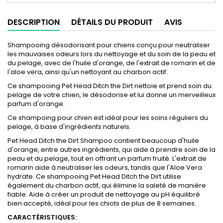
DESCRIPTION
DÉTAILS DU PRODUIT
AVIS
Shampooing désodorisant pour chiens conçu pour neutraliser
les mauvaises odeurs lors du nettoyage et du soin de la peau et
du pelage, avec de l'huile d'orange, de l'extrait de romarin et de
l'aloe vera, ainsi qu'un nettoyant au charbon actif.
Ce shampooing Pet Head Ditch the Dirt nettoie et prend soin du
pelage de votre chien, le désodorise et lui donne un merveilleux
parfum d'orange.
Ce shampoing pour chien est idéal pour les soins réguliers du
pelage, à base d'ingrédients naturels.
Pet Head Ditch the Dirt Shampoo contient beaucoup d'huile
d'orange, entre autres ingrédients, qui aide à prendre soin de la
peau et du pelage, tout en offrant un parfum fruité. L'extrait de
romarin aide à neutraliser les odeurs, tandis que l'Aloe Vera
hydrate. Ce shampooing Pet Head Ditch the Dirt utilise
également du charbon actif, qui élimine la saleté de manière
fiable. Aide à créer un produit de nettoyage au pH équilibré
bien accepté, idéal pour les chiots de plus de 8 semaines.
CARACTÉRISTIQUES: