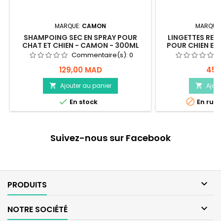
MARQUE:
CAMON
MARQUE
SHAMPOING SEC EN SPRAY POUR
LINGETTES REFR
CHAT ET CHIEN - CAMON - 300ML
POUR CHIEN ET
Commentaire(s):
0
129,00 MAD
45,
Ajouter au panier
Ajou




En stock
En rupt
Suivez-nous sur Facebook

PRODUITS

NOTRE SOCIÉTÉ