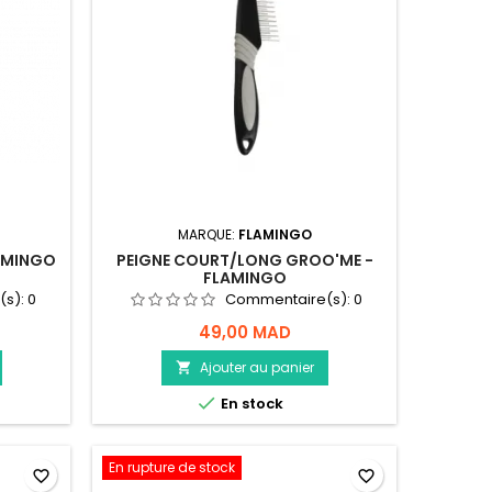
MARQUE:
FLAMINGO
LAMINGO
PEIGNE COURT/LONG GROO'ME -
FLAMINGO
(s):
0
Commentaire(s):
0
49,00 MAD
Ajouter au panier


En stock
En rupture de stock
favorite_border
favorite_border