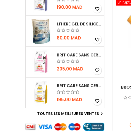
En rupt
190,00 MAD
favorite_border
LITIERE GEL DE SILICE - PARFUM OCEAN - CHAT BOTE - 3.8L
80,00 MAD
favorite_border
BRIT CARE SANS CEREALES STERILIZED SENSITIVE - CHAT - 2KG
205,00 MAD
favorite_border
BRIT CARE SANS CEREALES HAIRCARE HEALTHY AND SHINY COAT - POUR CHAT - 2KG
BROS
195,00 MAD
favorite_border
TOUTES LES MEILLEURES VENTES
