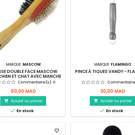
MARQUE:
MASCOW
MARQUE:
FLAMINGO
SSE DOUBLE FACE MASCOW
PINCE À TIQUES VANDY - F
CHIEN ET CHAT AVEC MANCHE
EN BOIS
Commentaire(s):
0
Commentaire
60,00 MAD
30,00 MAD
Ajouter au panier
Ajouter au panier




En stock
En stock
favorite_border