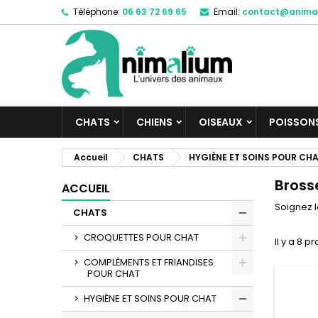
Téléphone:
06 63 72 69 65
Email:
contact@anima
M
(
C
C
add_circle_outline
((
Vo
No
d'e
CHATS
CHIENS
OISEAUX
POISSON
Accueil
CHATS
HYGIÈNE ET SOINS POUR CH
Bross
ACCUEIL
Soignez l
CHATS
CROQUETTES POUR CHAT
Il y a 8 pr
COMPLÉMENTS ET FRIANDISES
POUR CHAT
HYGIÈNE ET SOINS POUR CHAT