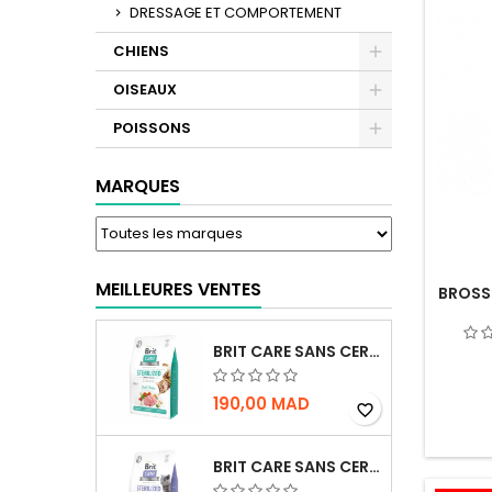
DRESSAGE ET COMPORTEMENT
CHIENS
OISEAUX
POISSONS
MARQUES
MEILLEURES VENTES
BROSS
BRIT CARE SANS CEREALES STERILIZED URINARY HEALTH - CHAT
190,00 MAD
favorite_border
BRIT CARE SANS CEREALES STERILIZED WEIGHT CONTROL - CHAT - 2KG