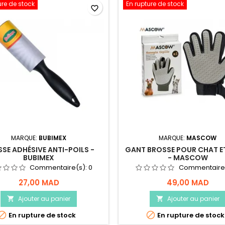
ure de stock
En rupture de stock
favorite_border
MARQUE:
BUBIMEX
MARQUE:
MASCOW
SE ADHÉSIVE ANTI-POILS -
GANT BROSSE POUR CHAT E
BUBIMEX
- MASCOW
Commentaire(s):
0
Commentaire
27,00 MAD
49,00 MAD
Ajouter au panier
Ajouter au panier




En rupture de stock
En rupture de stock