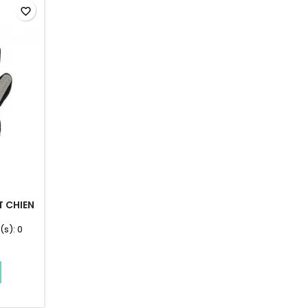
favorite_border
T CHIEN
(s):
0