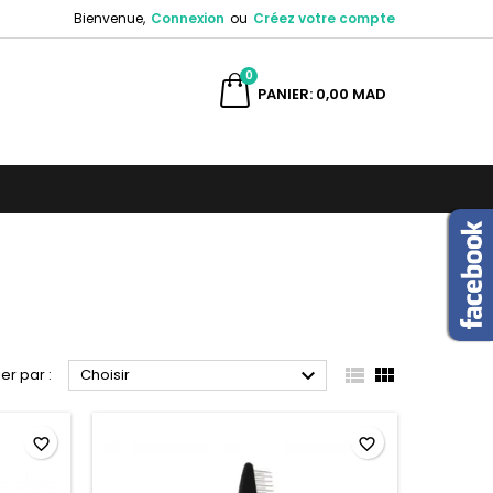
Bienvenue,
Connexion
ou
Créez votre compte
×
×
×
×
0
ercher
PANIER
0,00 MAD
)
n
s



ier par :
Choisir
favorite_border
favorite_border