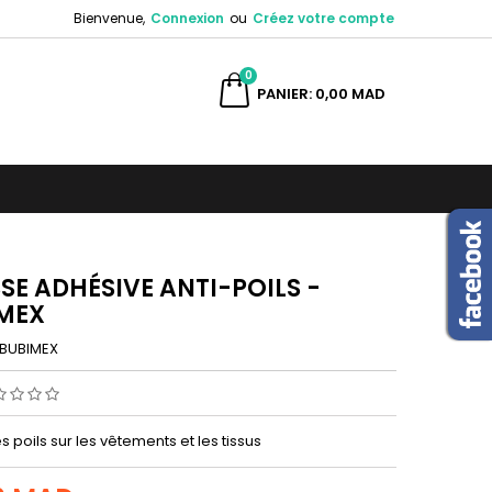
Bienvenue,
Connexion
ou
Créez votre compte
×
×
×
0
ercher
PANIER
0,00 MAD
n
s
SE ADHÉSIVE ANTI-POILS -
MEX
BUBIMEX
es poils sur les vêtements et les tissus