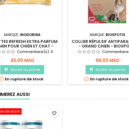
MARQUE:
INODORINA
MARQUE:
BIOSPOTIX
TTES REFRESH EXTRA PARFUM
COLLIER RÉPULSIF ANTIPARA
MIN POUR CHIEN ET CHAT -
- GRAND CHIEN - BIOSP
INODORINA
Commentaire(s):
0
Commentaire
45,00 MAD
66,00 MAD
Ajouter au panier
Ajouter au panier




En rupture de stock
En rupture de stock
IMEREZ AUSSI
ure de stock
favorite_border