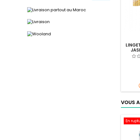
LINGE
JAS
VOUS A
En rupt