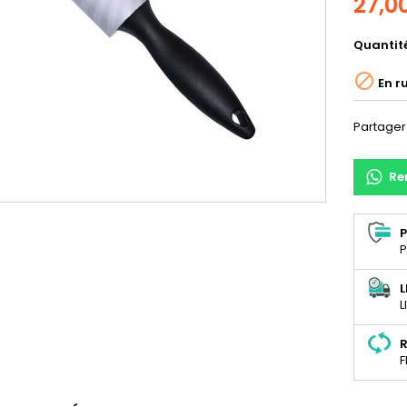
27,0
Quantit

En r
Partager
Re
P
P
L
L
R
F