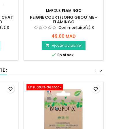
MARQUE:
FLAMINGO
T CHAT
PEIGNE COURT/LONG GROO'ME -
SHAMP
O
FLAMINGO
CHAT E
(s):
0
Commentaire(s):
0
49,00 MAD
Ajouter au panier


En stock
É :
<
>
En rupture de stock
favorite_border
favorite_border