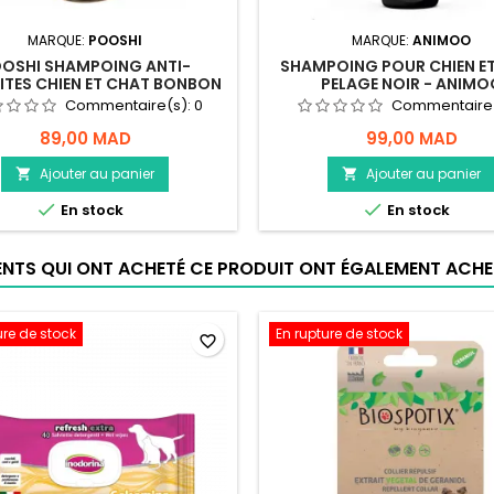
MARQUE:
POOSHI
MARQUE:
ANIMOO
OSHI SHAMPOING ANTI-
SHAMPOING POUR CHIEN E
ITES CHIEN ET CHAT BONBON
PELAGE NOIR - ANIMO
Commentaire(s):
0
Commentaire
89,00 MAD
99,00 MAD
Ajouter au panier
Ajouter au panier




En stock
En stock
IENTS QUI ONT ACHETÉ CE PRODUIT ONT ÉGALEMENT ACHET
ure de stock
En rupture de stock
favorite_border