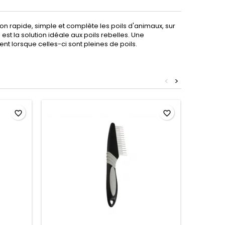
n rapide, simple et complète les poils d'animaux, sur
t la solution idéale aux poils rebelles. Une
nt lorsque celles-ci sont pleines de poils.
<
>
favorite_border
favorite_border