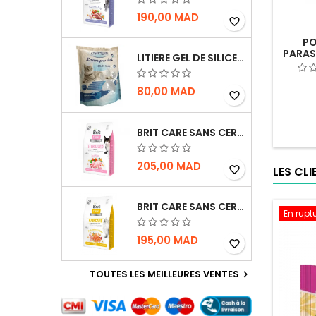
190,00 MAD
favorite_border
PO
PARAS
LITIERE GEL DE SILICE - PARFUM OCEAN - CHAT BOTE - 3.8L
80,00 MAD
favorite_border
BRIT CARE SANS CEREALES STERILIZED SENSITIVE - CHAT - 2KG
205,00 MAD
LES CL
favorite_border
BRIT CARE SANS CEREALES HAIRCARE HEALTHY AND SHINY COAT - POUR CHAT - 2KG
En rupt
195,00 MAD
favorite_border
TOUTES LES MEILLEURES VENTES
