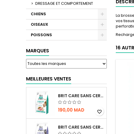
DESCRI
DRESSAGE ET COMPORTEMENT
CHIENS
La brosse
vos tissu
OISEAUX
perforati
Recharge
POISSONS
16 AUT
MARQUES
MEILLEURES VENTES
BRIT CARE SANS CEREALES STERILIZED URINARY HEALTH - CHAT
190,00 MAD
favorite_border
BRIT CARE SANS CEREALES STERILIZED WEIGHT CONTROL - CHAT - 2KG