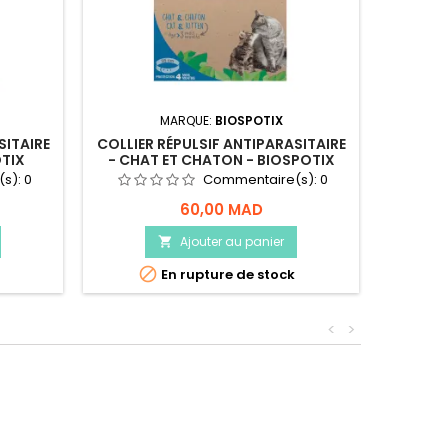
MARQUE:
BIOSPOTIX
SITAIRE
COLLIER RÉPULSIF ANTIPARASITAIRE
COL
OTIX
- CHAT ET CHATON - BIOSPOTIX
PLUSIE
(s):
0
Commentaire(s):
0
60,00 MAD
Ajouter au panier


En rupture de stock
<
>