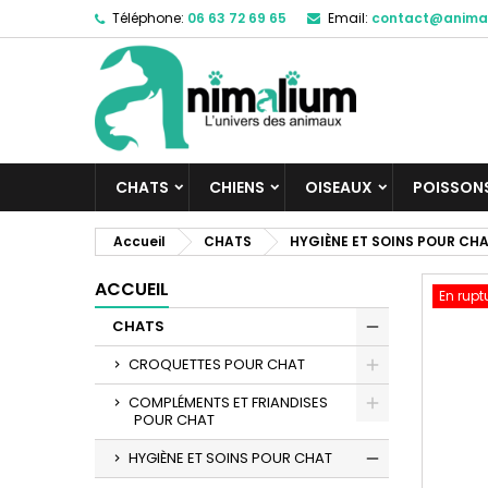
Téléphone:
06 63 72 69 65
Email:
contact@anima
M
C
C
add_circle_outline
Vo
No
d'e
CHATS
CHIENS
OISEAUX
POISSON
Accueil
CHATS
HYGIÈNE ET SOINS POUR CH
ACCUEIL
En rupt
CHATS
CROQUETTES POUR CHAT
COMPLÉMENTS ET FRIANDISES
POUR CHAT
HYGIÈNE ET SOINS POUR CHAT