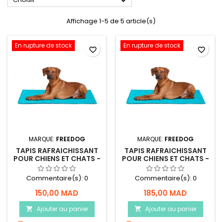

Affichage 1-5 de 5 article(s)
En rupture de stock
En rupture de stock
favorite_border
favorite_border
MARQUE:
FREEDOG
MARQUE:
FREEDOG
TAPIS RAFRAICHISSANT
TAPIS RAFRAICHISSANT
POUR CHIENS ET CHATS -
POUR CHIENS ET CHATS -
TAILLE S - FREEDOG
TAILLE M - FREEDOG
Commentaire(s):
0
Commentaire(s):
0
150,00 MAD
185,00 MAD
Ajouter au panier
Ajouter au panier

