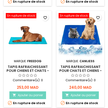


En rupture de stock
En rupture de stock
En rupture de stock
En rupture de stock
favorite_border
favorite_border
MARQUE:
FREEDOG
MARQUE:
CANIJESS
TAPIS RAFRAICHISSANT
TAPIS RAFRAICHISSANT
POUR CHIENS ET CHATS -
POUR CHATS ET CHIENS -
TAILLE L - FREEDOG
CANIJESS
Commentaire(s):
0
Commentaire(s):
0
253,00 MAD
240,00 MAD
Ajouter au panier
Ajouter au panier




En rupture de stock
En rupture de stock