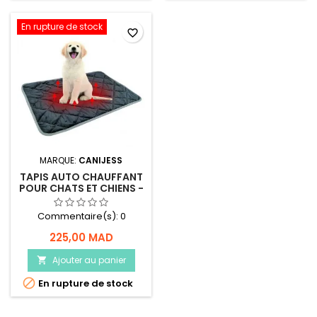
En rupture de stock
favorite_border
MARQUE:
CANIJESS
TAPIS AUTO CHAUFFANT
POUR CHATS ET CHIENS -
CANIJESS
Commentaire(s):
0
225,00 MAD
Ajouter au panier


En rupture de stock