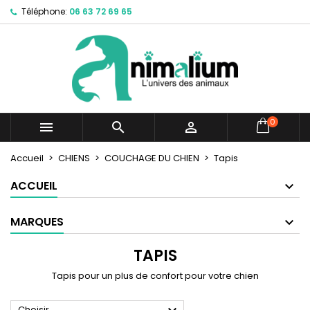
Téléphone:
06 63 72 69 65
×
×
×
×
Mes listes d'envies
((modalTitle))
Créer une liste d'envies
Connexion
Créer une nouvelle liste
add_circle_outline
((confirmMessage))
Vous devez être connecté pour ajouter des produits
Nom de la liste d'envies
à votre liste d'envies.
((cancelText))
((modalDeleteText))
Annuler
Connexion
0



Annuler
Créer une liste d'envies
Accueil
CHIENS
COUCHAGE DU CHIEN
Tapis
ACCUEIL
MARQUES
TAPIS
Tapis pour un plus de confort pour votre chien
Choisir