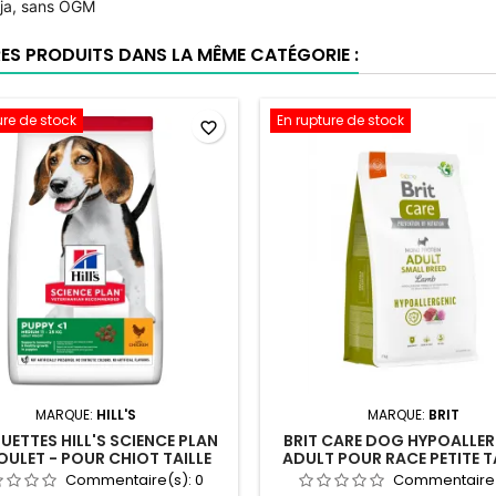
oja, sans OGM
RES PRODUITS DANS LA MÊME CATÉGORIE :
ure de stock
En rupture de stock
favorite_border
MARQUE:
HILL'S
MARQUE:
BRIT
ETTES HILL'S SCIENCE PLAN
BRIT CARE DOG HYPOALLE
OULET - POUR CHIOT TAILLE
ADULT POUR RACE PETITE TA
MOYENNE - 2,5KG
3KG
Commentaire(s):
0
Commentaire