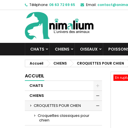
Téléphone:
06 63 72 69 65
Email:
contact@anima
M
C
C
add_circle_outline
Vo
No
d'e
CHATS
CHIENS
OISEAUX
POISSON
Accueil
CHIENS
CROQUETTES POUR CHIEN
ACCUEIL
En rupt
CHATS
CHIENS
CROQUETTES POUR CHIEN
Croquettes classiques pour
chien