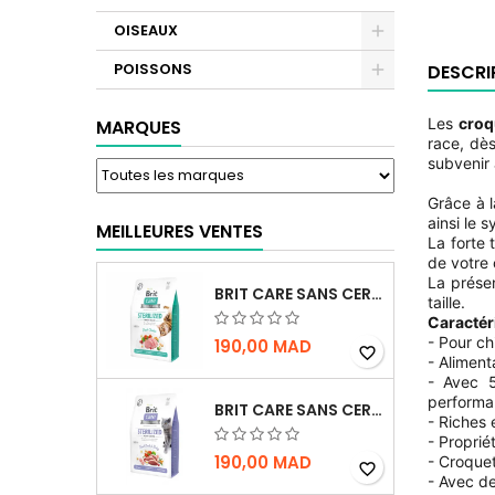
OISEAUX
POISSONS
DESCRI
Les
croq
MARQUES
race, dès
subvenir 
Grâce à l
ainsi le 
MEILLEURES VENTES
La forte 
de votre
La présen
BRIT CARE SANS CEREALES STERILIZED URINARY HEALTH - CHAT
taille.
Caractér
- Pour ch
190,00 MAD
favorite_border
- Alimen
- Avec 5
performa
BRIT CARE SANS CEREALES STERILIZED WEIGHT CONTROL - CHAT - 2KG
- Riches
- Proprié
190,00 MAD
- Croquet
favorite_border
- Avec de