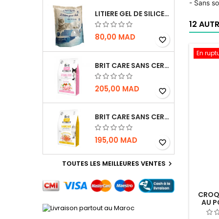
- Sans s
LITIERE GEL DE SILICE - PARFUM OCEAN - CHAT BOTE - 3.8L
12 AUT
80,00 MAD
favorite_border
En rupt
BRIT CARE SANS CEREALES STERILIZED SENSITIVE - CHAT - 2KG
205,00 MAD
favorite_border
BRIT CARE SANS CEREALES HAIRCARE HEALTHY AND SHINY COAT - POUR CHAT - 2KG
195,00 MAD
favorite_border
TOUTES LES MEILLEURES VENTES

CROQU
AU P