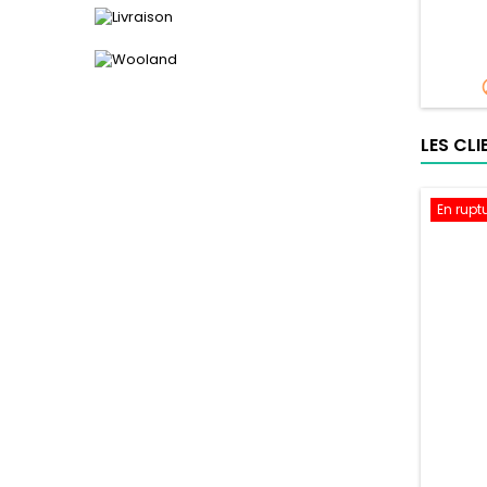
LES CL
En rupt