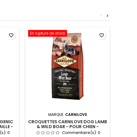
<
>
En rupture de stock
En ruptu
favorite_border
favorite_border
MARQUE:
CARNILOVE
RGENIC
CROQUETTES CARNILOVE DOG LAMB
CROQUE
ILLE -
& WILD BOAR - POUR CHIEN -
MINI PO
ADULTE - 4KG
(s):
0
Commentaire(s):
0