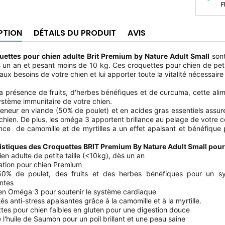
F
PTION
DÉTAILS DU PRODUIT
AVIS
uettes pour chien adulte Brit Premium by Nature Adult Small
sont
 un an et pesant moins de 10 kg. Ces croquettes pour chien de petit
aux besoins de votre chien et lui apporter toute la vitalité nécessaire
a présence de fruits, d'herbes bénéfiques et de curcuma, cette alim
système immunitaire de votre chien.
teneur en viande (50% de poulet) et en acides gras essentiels assur
 chien. De plus, les oméga 3 apportent brillance au pelage de votre
ce de camomille et de myrtilles a un effet apaisant et bénéfique po
istiques des Croquettes BRIT Premium By Nature Adult Small pour
ien adulte de petite taille (<10kg), dès un an
tation pour chien Premium
0% de poulet, des fruits et des herbes bénéfiques pour un sys
ntes
 en Oméga 3 pour soutenir le système cardiaque
tés anti-stress apaisantes grâce à la camomille et à la myrtille.
tes pour chien faibles en gluten pour une digestion douce
 l'huile de Saumon pour un poil brillant et une peau saine