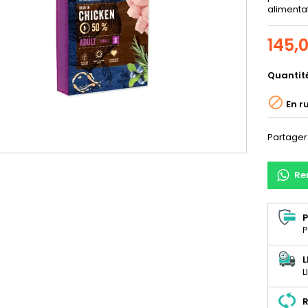
alimenta
145,
Quantit

En r
Partager
Re
P
P
L
L
R