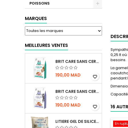
POISSONS
MARQUES
DESCRI
MEILLEURES VENTES
Sympathi
0,25 lt o
besoins.
BRIT CARE SANS CEREALES STERILIZED URINARY HEALTH - CHAT
La gamell
caoutcho
190,00 MAD
favorite_border
pendant 
Dimension
BRIT CARE SANS CEREALES STERILIZED WEIGHT CONTROL - CHAT - 2KG
Capacité:
190,00 MAD
16 AUT
favorite_border
LITIERE GEL DE SILICE - PARFUM OCEAN - CHAT BOTE - 3.8L
En rupt