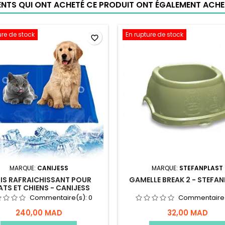
IENTS QUI ONT ACHETÉ CE PRODUIT ONT ÉGALEMENT ACHET
ure de stock
En rupture de stock
favorite_border
MARQUE:
CANIJESS
MARQUE:
STEFANPLAST
IS RAFRAICHISSANT POUR
GAMELLE BREAK 2 - STEFA
TS ET CHIENS - CANIJESS
Commentaire(s):
0
Commentaire
240,00 MAD
32,00 MAD