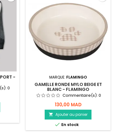
PORT -
MARQUE:
FLAMINGO
GAMELLE RONDE MYLO BEIGE ET
SHAMP
(s):
0
BLANC - FLAMINGO
TOUS 
Commentaire(s):
0
130,00 MAD
Ajouter au panier


En stock