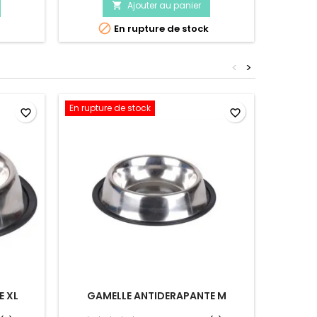
Ajouter au panier


En rupture de stock
<
>
En rupture de stock
En ruptu
favorite_border
favorite_border
E XL
GAMELLE ANTIDERAPANTE M