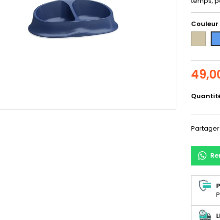
temps, po
Couleur
Taupe
Bl
49,0
Quantit
Partager
Re
P
P
L