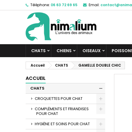
Téléphone:
06 63 72 69 65
Email:
contact@anima
M
C
C
add_circle_outline
Vo
No
d'e
CHATS
CHIENS
OISEAUX
POISSON
Accueil
CHATS
GAMELLE DOUBLE CHIC
ACCUEIL
CHATS
CROQUETTES POUR CHAT
COMPLÉMENTS ET FRIANDISES
POUR CHAT
HYGIÈNE ET SOINS POUR CHAT