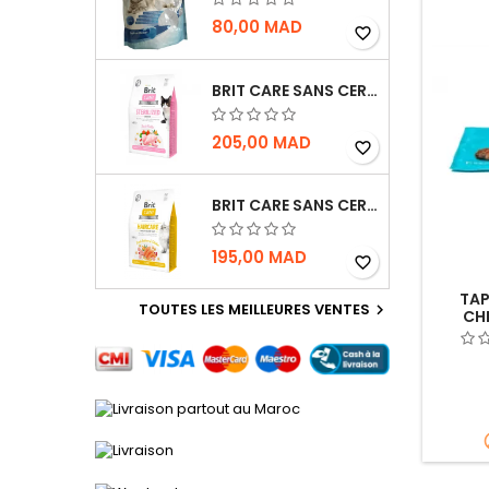
80,00 MAD
favorite_border
BRIT CARE SANS CEREALES STERILIZED SENSITIVE - CHAT - 2KG
205,00 MAD
favorite_border
BRIT CARE SANS CEREALES HAIRCARE HEALTHY AND SHINY COAT - POUR CHAT - 2KG
195,00 MAD
favorite_border
TAP
TOUTES LES MEILLEURES VENTES

CHI