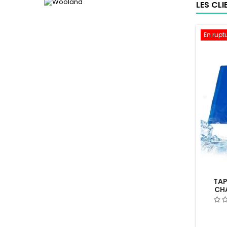
LES CL
En rupt
TAP
CHA