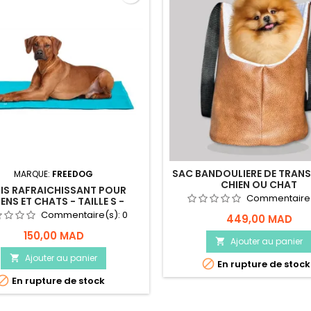
SAC BANDOULIERE DE TRANS
MARQUE:
FREEDOG
CHIEN OU CHAT
IS RAFRAICHISSANT POUR
Commentaire
ENS ET CHATS - TAILLE S -
FREEDOG
Commentaire(s):
0
449,00 MAD
150,00 MAD
Ajouter au panier

Ajouter au panier


En rupture de stock

En rupture de stock