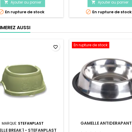
Ajouter au panier
Ajouter au panier




En rupture de stock
En rupture de stock
IMEREZ AUSSI
En rupture de stock
favorite_border
GAMELLE ANTIDERAPANT
MARQUE:
STEFANPLAST
LLE BREAK 1 - STEFANPLAST