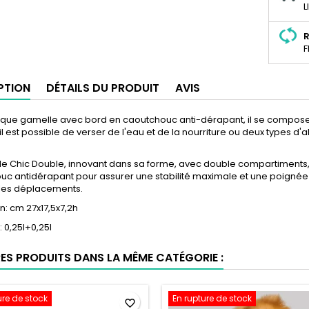
L
R
F
PTION
DÉTAILS DU PRODUIT
AVIS
que gamelle avec bord en caoutchouc anti-dérapant, il se compose
ù il est possible de verser de l'eau et de la nourriture ou deux types 
e Chic Double, innovant dans sa forme, avec double compartiments, p
uc antidérapant pour assurer une stabilité maximale et une poigné
les déplacements.
: cm 27x17,5x7,2h
 0,25l+0,25l
RES PRODUITS DANS LA MÊME CATÉGORIE :
ure de stock
En rupture de stock
favorite_border