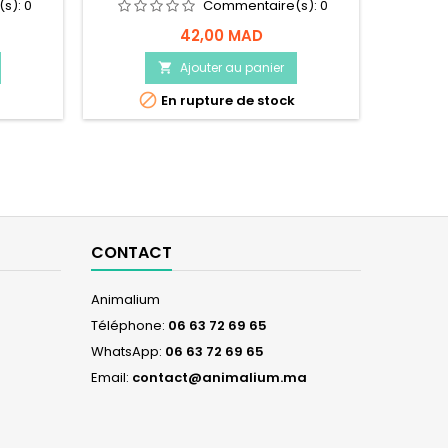
(s):
0
Commentaire(s):
0
42,00 MAD
Ajouter au panier


En rupture de stock
CONTACT
Animalium
Téléphone:
06 63 72 69 65
WhatsApp:
06 63 72 69 65
Email:
contact@animalium.ma