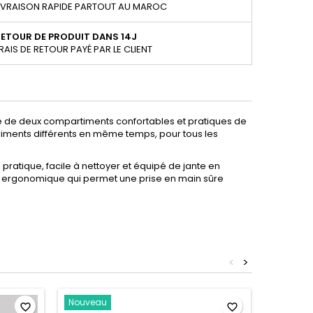
IVRAISON RAPIDE PARTOUT AU MAROC
ETOUR DE PRODUIT DANS 14J
RAIS DE RETOUR PAYÉ PAR LE CLIENT
 de deux compartiments confortables et pratiques de
d'aliments différents en même temps, pour tous les
ratique, facile à nettoyer et équipé de jante en
e ergonomique qui permet une prise en main sûre
<
>
Nouveau
favorite_border
favorite_border