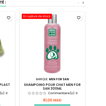
É :
<
>
En rupture de stock
En ruptu
favorite_border
favorite_border
MARQUE:
MEN FOR SAN
NPLAST
SHAMPOING POUR CHAT MEN FOR
BA
SAN 300ML
(s):
0
Commentaire(s):
0
81,00 MAD