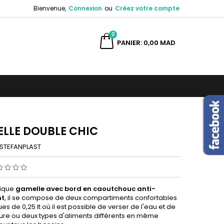
Bienvenue,
Connexion
ou
Créez votre compte
×
×
×
0
ercher
PANIER
0,00 MAD
n
s
LLE DOUBLE CHIC
STEFANPLAST
ique
gamelle avec bord en caoutchouc anti-
nt
, il se compose de deux compartiments confortables
ues de 0,25 lt où il est possible de verser de l'eau et de
iture ou deux types d'aliments différents en même