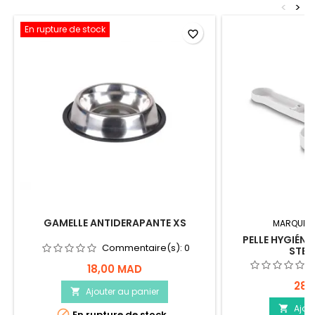
<
>
En rupture de stock
favorite_border
GAMELLE ANTIDERAPANTE XS
MARQUE:
PELLE HYGIÉNIQ
Commentaire(s):
0
STEF
18,00 MAD
28,
Ajouter au panier

Ajou


En rupture de stock