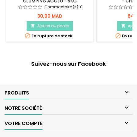
CLUMPING AGGLO - 5KG
- CHAT
Commentaire(s):
0
30,00 MAD
64,
Ajouter au panier
Ajou




En rupture de stock
En rupt
Suivez-nous sur Facebook

PRODUITS

NOTRE SOCIÉTÉ

VOTRE COMPTE