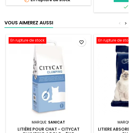

E
VOUS AIMEREZ AUSSI
<
>
En rupture de stock
En rupture de stock
favorite_border
MARQUE:
SANICAT
MARQUE
LITIÈRE POUR CHAT - CITYCAT
LITIERE ABSORB