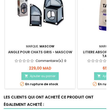
MARQUE:
MASCOW
MARQU
ANGLE POUR CHATS GRIS - MASCOW
LITIERE ABSORB
TAYC
Commentaire(s):
0
229,00 MAD
65,
Ajouter au panier
Ajou




En rupture de stock
En rupt
LES CLIENTS QUI ONT ACHETÉ CE PRODUIT ONT
ÉGALEMENT ACHETÉ :