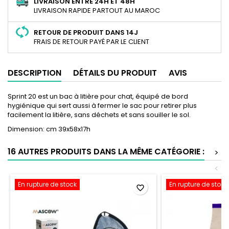
LIVRAISON ENTRE 24H ET 48H
LIVRAISON RAPIDE PARTOUT AU MAROC
RETOUR DE PRODUIT DANS 14J
FRAIS DE RETOUR PAYÉ PAR LE CLIENT
DESCRIPTION
DÉTAILS DU PRODUIT
AVIS
Sprint 20 est un bac à litière pour chat, équipé de bord
hygiénique qui sert aussi à fermer le sac pour retirer plus
facilement la litière, sans déchets et sans souiller le sol.
Dimension: cm 39x58x17h
16 AUTRES PRODUITS DANS LA MÊME CATÉGORIE :
>
<
En rupture de stock
En rupture de stock
favorite_border