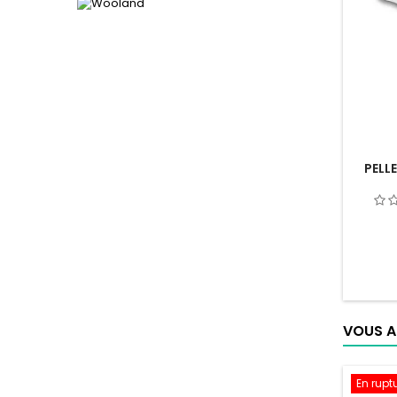
PELLE
VOUS A
En rupt