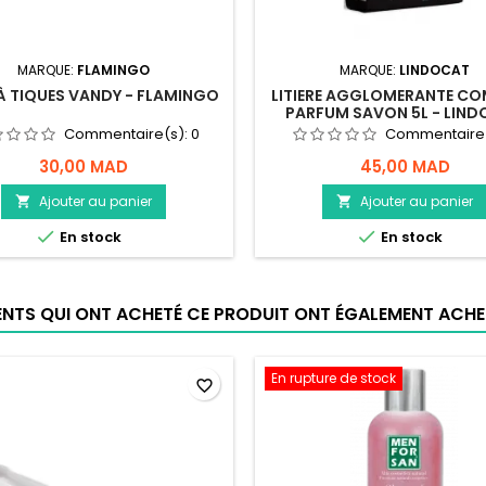
MARQUE:
FLAMINGO
MARQUE:
LINDOCAT
 À TIQUES VANDY - FLAMINGO
LITIERE AGGLOMERANTE C
PARFUM SAVON 5L - LIN
Commentaire(s):
0
Commentaire
30,00 MAD
45,00 MAD
Ajouter au panier
Ajouter au panier




En stock
En stock
IENTS QUI ONT ACHETÉ CE PRODUIT ONT ÉGALEMENT ACHET
En rupture de stock
favorite_border