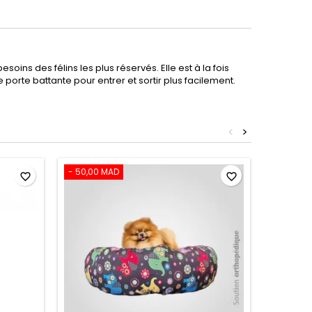
ins des félins les plus réservés. Elle est à la fois
 porte battante pour entrer et sortir plus facilement.
<
>
- 50,00 MAD
En ruptu
favorite_border
favorite_border