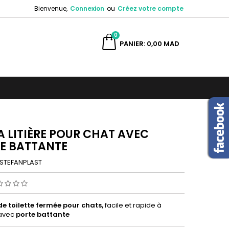
Bienvenue,
Connexion
ou
Créez votre compte
×
×
×
0
ercher
PANIER
0,00 MAD
n
s
A LITIÈRE POUR CHAT AVEC
E BATTANTE
STEFANPLAST
e toilette fermée pour chats,
facile et rapide à
avec
porte battante