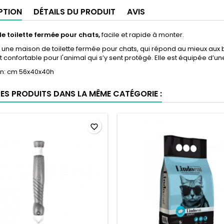
PTION
DÉTAILS DU PRODUIT
AVIS
e toilette fermée pour chats,
facile et rapide à monter.
 une maison de toilette fermée pour chats, qui répond au mieux aux beso
 confortable pour l'animal qui s’y sent protégé. Elle est équipée d’une
n:
cm 56x40x40h
RES PRODUITS DANS LA MÊME CATÉGORIE :
favorite_border