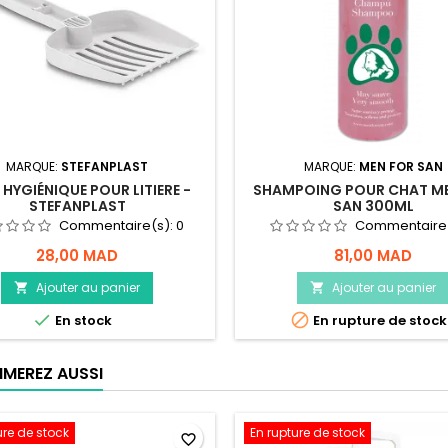
MARQUE:
STEFANPLAST
MARQUE:
MEN FOR SAN
 HYGIÉNIQUE POUR LITIERE -
SHAMPOING POUR CHAT M
STEFANPLAST
SAN 300ML
Commentaire(s):
0
Commentaire
28,00 MAD
81,00 MAD
Ajouter au panier
Ajouter au panier




En stock
En rupture de stock
IMEREZ AUSSI
ure de stock
En rupture de stock
favorite_border