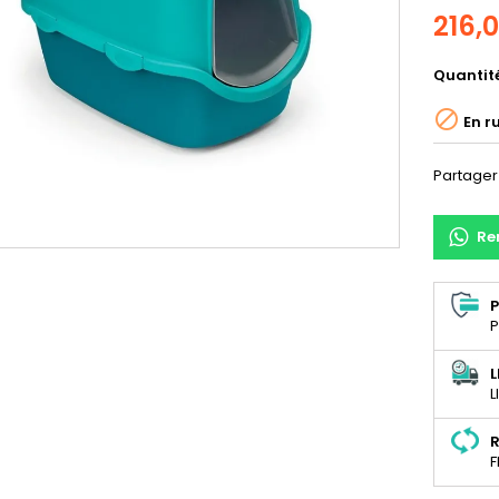
216,
Quantit

En r
Partager
Re
P
P
L
L
R
F