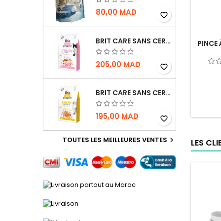
80,00 MAD
favorite_border
BRIT CARE SANS CEREALES STERILIZED SENSITIVE - CHAT - 2KG
PINCE
205,00 MAD
favorite_border
BRIT CARE SANS CEREALES HAIRCARE HEALTHY AND SHINY COAT - POUR CHAT - 2KG
195,00 MAD
favorite_border
TOUTES LES MEILLEURES VENTES

LES CL