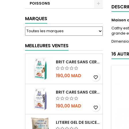
POISSONS
DESCRI
MARQUES
Maison d
Cathy est
grande et
Dimensio
MEILLEURES VENTES
16 AUT
BRIT CARE SANS CEREALES STERILIZED URINARY HEALTH - CHAT
190,00 MAD
favorite_border
BRIT CARE SANS CEREALES STERILIZED WEIGHT CONTROL - CHAT - 2KG
190,00 MAD
favorite_border
LITIERE GEL DE SILICE - PARFUM OCEAN - CHAT BOTE - 3.8L