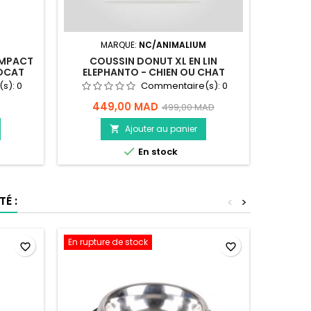
MARQUE:
NC/ANIMALIUM
OMPACT
COUSSIN DONUT XL EN LIN
PATEE
DOCAT
ELEPHANTO - CHIEN OU CHAT
S
(s):
0
Commentaire(s):
0
449,00 MAD
499,00 MAD
Ajouter au panier


En stock
É :
<
>
En rupture de stock
En ruptu
favorite_border
favorite_border