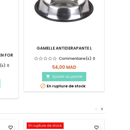
GAMELLE ANTIDERAPANTE L
EN FOR
BAC A
Commentaire(s):
0
(s):
0
54,00 MAD
Ajouter au panier


En rupture de stock
<
>
En rupture de stock
En ruptu
favorite_border
favorite_border