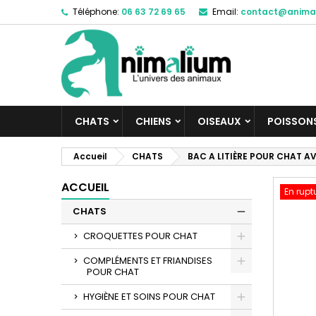
Téléphone:
06 63 72 69 65
Email:
contact@anima
M
C
C
add_circle_outline
Vo
No
d'e
CHATS
CHIENS
OISEAUX
POISSON
Accueil
CHATS
BAC A LITIÈRE POUR CHAT A
ACCUEIL
En rupt
CHATS
CROQUETTES POUR CHAT
COMPLÉMENTS ET FRIANDISES
POUR CHAT
HYGIÈNE ET SOINS POUR CHAT