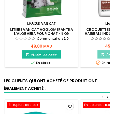
MARQUE:
VAN CAT
MARQ
LITIERE VAN CAT AGGLOMERANTE A
CROQUETTES HI
L'ALOE VERA POUR CHAT - 5KG
HAIRBALL INDOO
POUR CHAT
Commentaire(s):
0
49,00 MAD
459
Ajouter au panier
Ajou




En stock
En rupt
LES CLIENTS QUI ONT ACHETÉ CE PRODUIT ONT
ÉGALEMENT ACHETÉ :
<
>
En rupture de stock
En rupture de stock
favorite_border