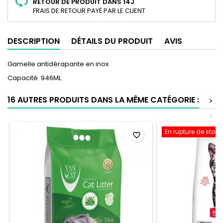
RETOUR DE PRODUIT DANS 14J
FRAIS DE RETOUR PAYÉ PAR LE CLIENT
DESCRIPTION
DÉTAILS DU PRODUIT
AVIS
Gamelle antidérapante en inox
Capacité: 946ML
16 AUTRES PRODUITS DANS LA MÊME CATÉGORIE :
>
<
En rupture de stock
favorite_border