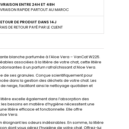
IVRAISON ENTRE 24H ET 48H
IVRAISON RAPIDE PARTOUT AU MAROC
ETOUR DE PRODUIT DANS 14J
RAIS DE RETOUR PAYÉ PAR LE CLIENT
érante blanche parfumée à l’Aloe Vera – VanCat W225.
les associées à la litière de votre chat, cette litière
sodorisantes à un parfum rafraîchissant d’Aloe Vera.
isée de ses granules. Conçue scientifiquement pour
ancée dans la gestion des déchets de votre chat. Les
 neige, facilitant ainsi le nettoyage quotidien et
litière excelle également dans l’absorption des
ont les besoins en matière d’hygiène nécessitent une
litière efficace et fonctionnelle. Elle offre
Aloe Vera.
loignant les odeurs indésirables. En somme, la litière
n dont vous gérez l’hygiène de votre chat. Offrez-lui