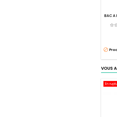
BAC A 

Prod
VOUS A
En rupt