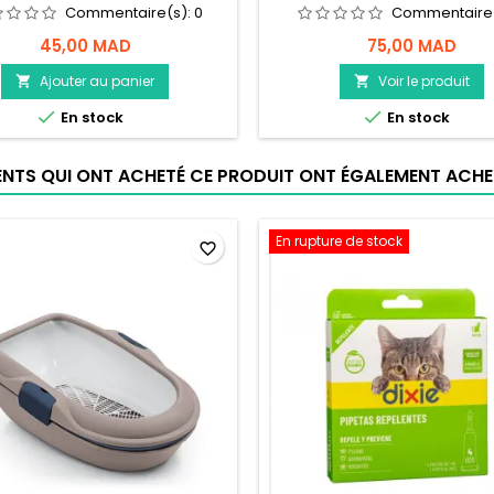
Commentaire(s):
0
Commentaire
45,00 MAD
75,00 MAD
Ajouter au panier
Voir le produit




En stock
En stock
IENTS QUI ONT ACHETÉ CE PRODUIT ONT ÉGALEMENT ACHET
En rupture de stock
favorite_border