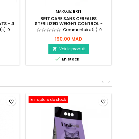
MARQUE:
BRIT
BRIT CARE SANS CEREALES
ANG
TS - 4
STERILIZED WEIGHT CONTROL -
CHAT - 2KG
(s):
0
Commentaire(s):
0
190,00 MAD
Voir le produit


En stock
<
>
En rupture de stock
favorite_border
favorite_border