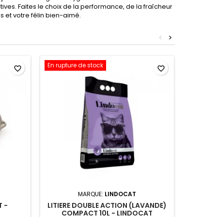
ives. Faites le choix de la performance, de la fraîcheur
 et votre félin bien-aimé.
<
>
En rupture de stock
favorite_border
favorite_border
MARQUE:
LINDOCAT
T -
LITIERE DOUBLE ACTION (LAVANDE)
LITIER
COMPACT 10L - LINDOCAT
PARF