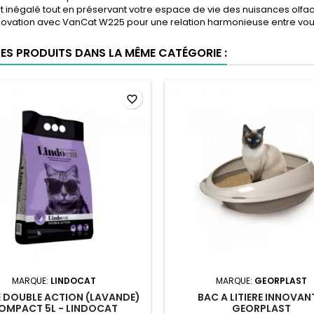
t inégalé tout en préservant votre espace de vie des nuisances olfact
nnovation avec VanCat W225 pour une relation harmonieuse entre vous
RES PRODUITS DANS LA MÊME CATÉGORIE :
favorite_border
MARQUE:
LINDOCAT
MARQUE:
GEORPLAST
RE DOUBLE ACTION (LAVANDE)
BAC A LITIERE INNOVAN
OMPACT 5L - LINDOCAT
GEORPLAST