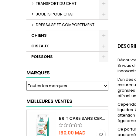
TRANSPORT DU CHAT
JOUETS POUR CHAT
DRESSAGE ET COMPORTEMENT
CHIENS
DESCRI
OISEAUX
POISSONS
Découvrez
Si vous c
innovante
MARQUES
L’un des 
assurer u
granules 
offrant u
MEILLEURES VENTES
Cependant
liquides.
attention
BRIT CARE SANS CEREALES STERILIZED URINARY HEALTH - CHAT
égalemen
Ce parfum
190,00 MAD
aggloméra
favorite_border