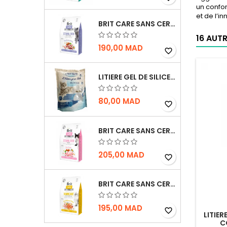
un confor
et de l’i
BRIT CARE SANS CEREALES STERILIZED WEIGHT CONTROL - CHAT - 2KG
16 AUT
190,00 MAD
favorite_border
LITIERE GEL DE SILICE - PARFUM OCEAN - CHAT BOTE - 3.8L
80,00 MAD
favorite_border
BRIT CARE SANS CEREALES STERILIZED SENSITIVE - CHAT - 2KG
205,00 MAD
favorite_border
BRIT CARE SANS CEREALES HAIRCARE HEALTHY AND SHINY COAT - POUR CHAT - 2KG
195,00 MAD
favorite_border
LITIE
C