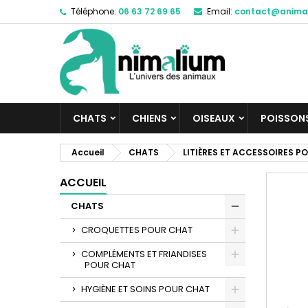
Téléphone:
06 63 72 69 65
Email:
contact@anima
M
C
C
add_circle_outline
Vo
No
d'e
CHATS
CHIENS
OISEAUX
POISSON
Accueil
CHATS
LITIÈRES ET ACCESSOIRES P
ACCUEIL
CHATS
CROQUETTES POUR CHAT
COMPLÉMENTS ET FRIANDISES
POUR CHAT
HYGIÈNE ET SOINS POUR CHAT