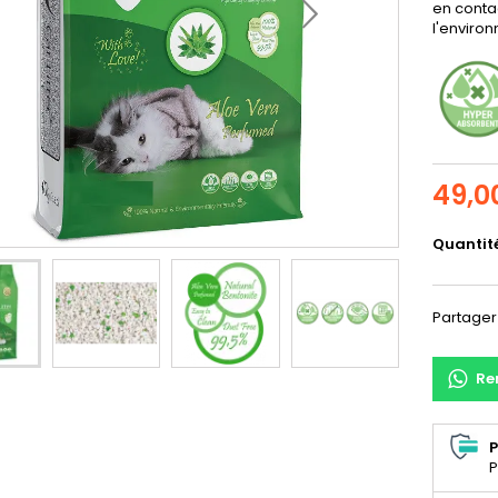
en contac
l'enviro
49,0
Quantit
Partager
Re
P
P