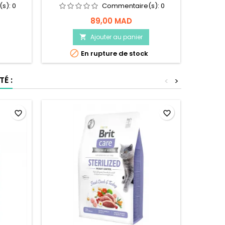
(s):
0
Commentaire(s):
0
89,00 MAD
Ajouter au panier


En rupture de stock
É :
<
>
En ruptu
favorite_border
favorite_border