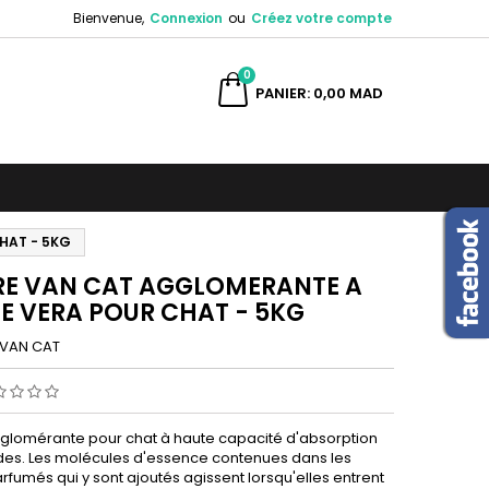
Bienvenue,
Connexion
ou
Créez votre compte
×
×
×
0
ercher
PANIER
0,00 MAD
n
s
HAT - 5KG
ERE VAN CAT AGGLOMERANTE A
OE VERA POUR CHAT - 5KG
VAN CAT
agglomérante pour chat à haute capacité d'absorption
ides. Les molécules d'essence contenues dans les
rfumés qui y sont ajoutés agissent lorsqu'elles entrent