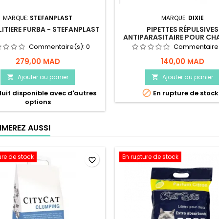
MARQUE:
STEFANPLAST
MARQUE:
DIXIE
LITIERE FURBA - STEFANPLAST
PIPETTES RÉPULSIVES
ANTIPARASITAIRE POUR CHA
PIPETTES - DIXIE
Commentaire(s):
0
Commentaire
279,00 MAD
140,00 MAD
Ajouter au panier
Ajouter au panier



uit disponible avec d'autres
En rupture de stock
options
IMEREZ AUSSI
ure de stock
En rupture de stock
favorite_border