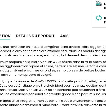
L
L
R
F
PTION
DÉTAILS DU PRODUIT
AVIS
 une révolution en matière d’hygiène féline avec la litière agglom
herchez à éliminer de manière efficace et durable les odeurs désagréab
 constitue la solution ultime, en mariant habilement des qualités dé
atouts majeurs de la litière VanCat W225 réside dans la taille optim
ne agglomération rapide et solide, cette litière est une véritable av
s’agglomèrent en formes arrondies, semblables à de petites boules de
n environnement propre et soigné.
, la performance de VanCat W225 ne s’arrête pas là. En effet, cette 
 Cette caractéristique en fait le choix idéal pour les chats adultes, d
 minutieuse. Mais VanCat W225 ne se contente pas seulement d’être une 
t une expérience sensorielle agréable grâce à son parfum subtil d’
 apaisant s’intègre harmonieusement à votre environnement tout en é
nte blanche parfumée à l’Aloe Vera – VanCat W225 réinvente la faço