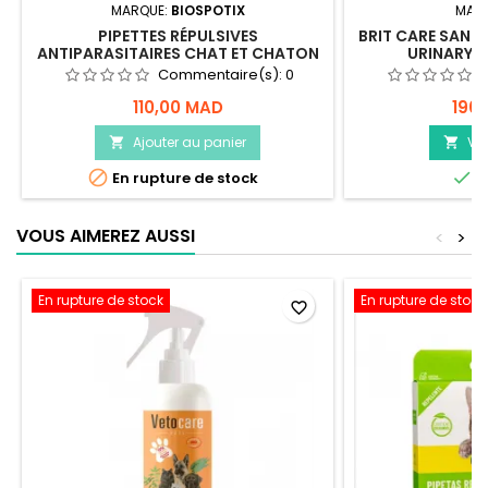
MARQUE:
BIOSPOTIX
MAR
PIPETTES RÉPULSIVES
BRIT CARE SANS 
ANTIPARASITAIRES CHAT ET CHATON
URINARY H
- BIOSPOTIX
Commentaire(s):
0
110,00 MAD
190
Ajouter au panier
Voi




En rupture de stock
E
VOUS AIMEREZ AUSSI
<
>
En rupture de stock
En rupture de stock
favorite_border