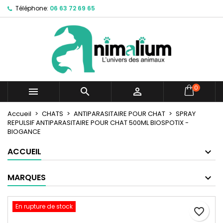
Téléphone:
06 63 72 69 65
×
×
×
Mes listes d'envies
Créer une liste d'envies
Connexion
Créer une nouvelle liste
add_circle_outline
Vous devez être connecté pour ajouter des produits
Nom de la liste d'envies
à votre liste d'envies.
Annuler
Connexion
0



Annuler
Créer une liste d'envies
Accueil
CHATS
ANTIPARASITAIRE POUR CHAT
SPRAY
REPULSIF ANTIPARASITAIRE POUR CHAT 500ML BIOSPOTIX -
BIOGANCE
ACCUEIL
MARQUES
En rupture de stock
favorite_border