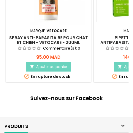
MARQUE:
VETOCARE
MARQ
SPRAY ANTI-PARASITAIRE POUR CHAT
PIPETTES
ET CHIEN - VETOCARE - 200ML
ANTIPARASITAI
PIPETT
Commentaire(s):
0
95,00 MAD
140
Ajouter au panier
Ajou




En rupture de stock
En rupt
Suivez-nous sur Facebook

PRODUITS