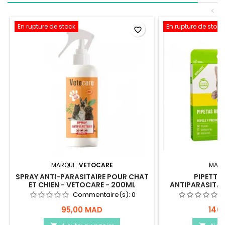
<
En rupture de stock
En rupture de stock
favorite_border
MARQUE:
VETOCARE
MARQ
SPRAY ANTI-PARASITAIRE POUR CHAT
PIPETTES
ET CHIEN - VETOCARE - 200ML
ANTIPARASITAI
PIPETT
Commentaire(s):
0
95,00 MAD
140