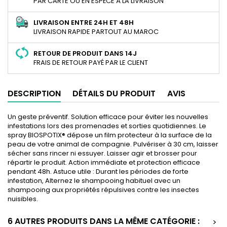
PAR CARTE OU EN ESPÈCE À LA LIVRAISON
LIVRAISON ENTRE 24H ET 48H
LIVRAISON RAPIDE PARTOUT AU MAROC
RETOUR DE PRODUIT DANS 14J
FRAIS DE RETOUR PAYÉ PAR LE CLIENT
DESCRIPTION
DÉTAILS DU PRODUIT
AVIS
Un geste préventif. Solution efficace pour éviter les nouvelles
infestations lors des promenades et sorties quotidiennes. Le
spray BIOSPOTIX® dépose un film protecteur à la surface de la
peau de votre animal de compagnie. Pulvériser à 30 cm, laisser
sécher sans rincer ni essuyer. Laisser agir et brosser pour
répartir le produit. Action immédiate et protection efficace
pendant 48h. Astuce utile : Durant les périodes de forte
infestation, Alternez le shampooing habituel avec un
shampooing aux propriétés répulsives contre les insectes
nuisibles.
6 AUTRES PRODUITS DANS LA MÊME CATÉGORIE :
>