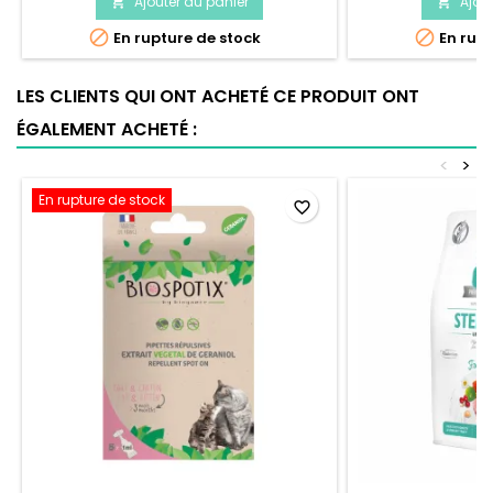
Ajouter au panier
Ajou




En rupture de stock
En rupt
LES CLIENTS QUI ONT ACHETÉ CE PRODUIT ONT
ÉGALEMENT ACHETÉ :
<
>
En rupture de stock
favorite_border