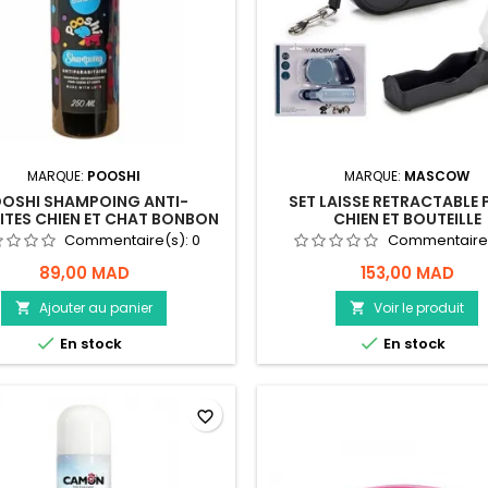
MARQUE:
POOSHI
MARQUE:
MASCOW
OSHI SHAMPOING ANTI-
SET LAISSE RETRACTABLE
ITES CHIEN ET CHAT BONBON
CHIEN ET BOUTEILLE
Commentaire(s):
0
Commentaire
89,00 MAD
153,00 MAD
Ajouter au panier
Voir le produit




En stock
En stock
favorite_border