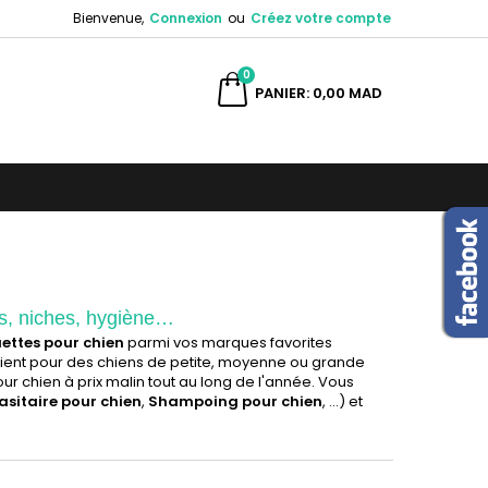
Bienvenue,
Connexion
ou
Créez votre compte
×
×
×
×
0
ercher
PANIER
0,00 MAD
)
n
s
ts, niches, hygiène…
ettes pour chien
parmi vos marques favorites
les soient pour des chiens de petite, moyenne ou grande
ur chien à prix malin tout au long de l'année. Vous
asitaire pour chien
,
Shampoing pour chien
, ...) et