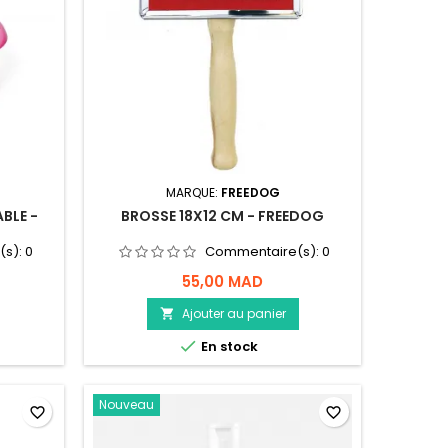
MARQUE:
FREEDOG
BLE -
BROSSE 18X12 CM - FREEDOG
(s):
0
Commentaire(s):
0
55,00 MAD
Ajouter au panier


En stock
Nouveau
favorite_border
favorite_border