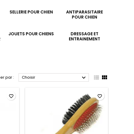
SELLERIE POUR CHIEN
ANTIPARASITAIRE
POUR CHIEN
JOUETS POUR CHIENS
DRESSAGE ET
R
ENTRAINEMENT



ier par :
Choisir
favorite_border
favorite_border