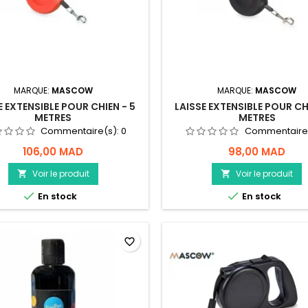
MARQUE:
MASCOW
MARQUE:
MASCOW
E EXTENSIBLE POUR CHIEN - 5
LAISSE EXTENSIBLE POUR CH
METRES
METRES
Commentaire(s):
0
Commentaire
106,00 MAD
98,00 MAD
Voir le produit
Voir le produit




En stock
En stock
favorite_border