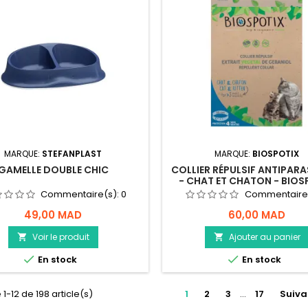
MARQUE:
STEFANPLAST
MARQUE:
BIOSPOTIX
GAMELLE DOUBLE CHIC
COLLIER RÉPULSIF ANTIPARA
- CHAT ET CHATON - BIOS
Commentaire(s):
0
Commentaire
49,00 MAD
60,00 MAD
Voir le produit
Ajouter au panier




En stock
En stock
 1-12 de 198 article(s)
1
2
3
…
17
Suiva