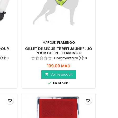
MARQUE:
FLAMINGO
 POUR
GILLET DE SÉCURITÉ REFI JAUNE FLUO
POUR CHIEN - FLAMINGO
(s):
0
Commentaire(s):
0
109,00 MAD
Voir le produit


En stock
favorite_border
favorite_border