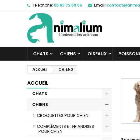
Téléphone:
06 63 72 69 65
Email:
contact@anima
M
(
C
C
add_circle_outline
((
Vo
No
d'e
CHATS
CHIENS
OISEAUX
POISSON
Accueil
CHIENS
ACCUEIL
CHATS
CHIENS
CROQUETTES POUR CHIEN
COMPLÉMENTS ET FRIANDISES
POUR CHIEN
Sous-ca