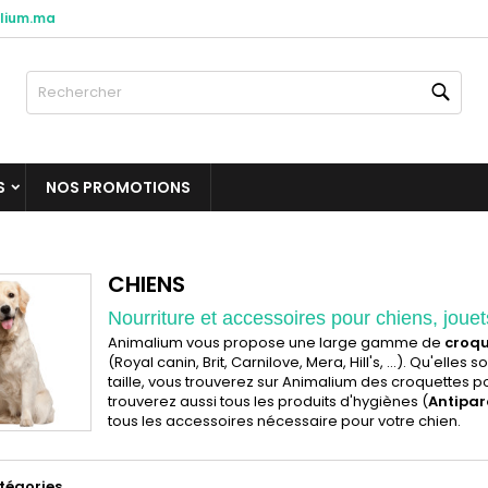
lium.ma
es listes d'envies
(modalTitle))
réer une liste d'envies
onnexion
Rech
Créer une nouvelle liste
confirmMessage))
us devez être connecté pour ajouter des produits à votre liste
m de la liste d'envies
nvies.
S
NOS PROMOTIONS
((cancelText))
((modalDeleteText)
Annuler
Connexio
Annuler
Créer une liste d'envie
CHIENS
Nourriture et accessoires pour chiens, joue
Animalium vous propose une large gamme de
croqu
(Royal canin, Brit, Carnilove, Mera, Hill's, ...). Qu'el
taille, vous trouverez sur Animalium des croquettes po
trouverez aussi tous les produits d'hygiènes (
Antipar
tous les accessoires nécessaire pour votre chien.
tégories