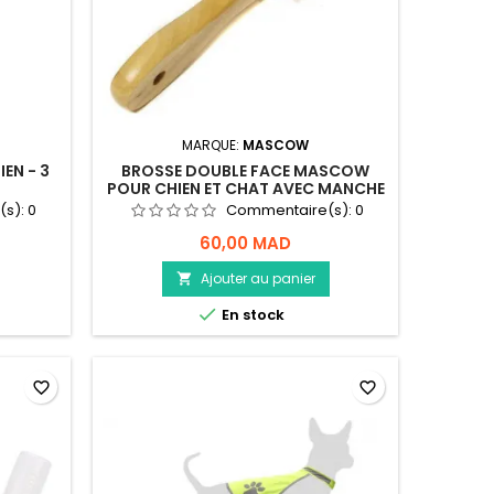
MARQUE:
MASCOW
IEN - 3
BROSSE DOUBLE FACE MASCOW
POUR CHIEN ET CHAT AVEC MANCHE
EN BOIS
(s):
0
Commentaire(s):
0
60,00 MAD
Ajouter au panier


En stock
favorite_border
favorite_border