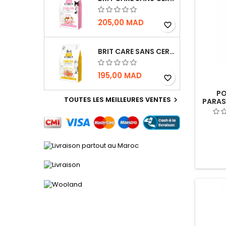
205,00 MAD
favorite_border
BRIT CARE SANS CEREALES HAIRCARE HEALTHY AND SHINY COAT - POUR CHAT - 2KG
195,00 MAD
favorite_border
PO
TOUTES LES MEILLEURES VENTES

PARAS