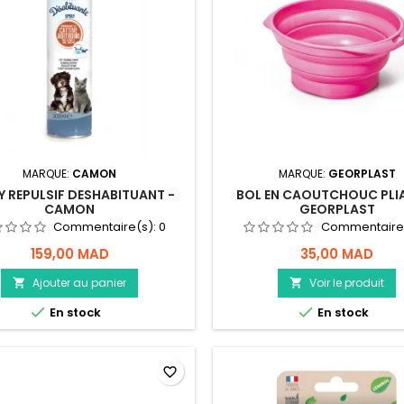
MARQUE:
CAMON
MARQUE:
GEORPLAST
Y REPULSIF DESHABITUANT -
BOL EN CAOUTCHOUC PLIA
CAMON
GEORPLAST
Commentaire(s):
0
Commentaire
159,00 MAD
35,00 MAD
Ajouter au panier
Voir le produit




En stock
En stock
favorite_border