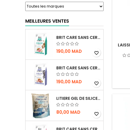
MEILLEURES VENTES
BRIT CARE SANS CEREALES STERILIZED URINARY HEALTH - CHAT
LAISS
190,00 MAD
favorite_border
BRIT CARE SANS CEREALES STERILIZED WEIGHT CONTROL - CHAT - 2KG
190,00 MAD
favorite_border
LITIERE GEL DE SILICE - PARFUM OCEAN - CHAT BOTE - 3.8L
80,00 MAD
favorite_border
BRIT CARE SANS CEREALES STERILIZED SENSITIVE - CHAT - 2KG