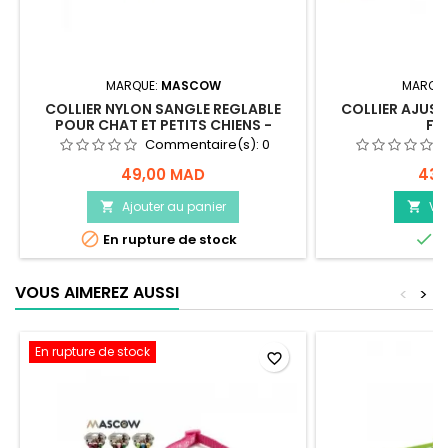
MARQUE:
MASCOW
MARQU
COLLIER NYLON SANGLE REGLABLE
COLLIER AJUST
POUR CHAT ET PETITS CHIENS -
FR
MASCOW
Commentaire(s):
0
49,00 MAD
43,
Ajouter au panier
Voi




En rupture de stock
E
VOUS AIMEREZ AUSSI
<
>
En rupture de stock
favorite_border