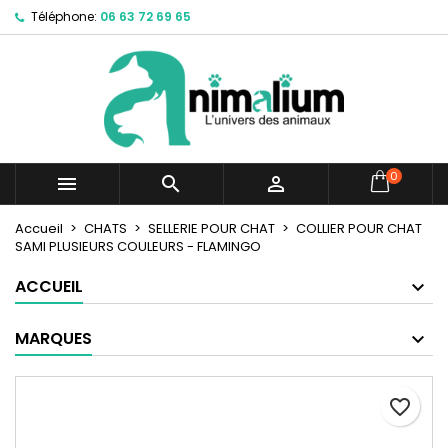
Téléphone:
06 63 72 69 65
×
×
×
Mes listes d'envies
Créer une liste d'envies
Connexion
Créer une nouvelle liste
add_circle_outline
Vous devez être connecté pour ajouter des produits
Nom de la liste d'envies
à votre liste d'envies.
Annuler
Connexion
0



Annuler
Créer une liste d'envies
Accueil
CHATS
SELLERIE POUR CHAT
COLLIER POUR CHAT
SAMI PLUSIEURS COULEURS - FLAMINGO
ACCUEIL
MARQUES
favorite_border