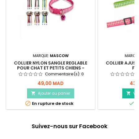
MARQUE:
MASCOW
MARQU
COLLIER NYLON SANGLE REGLABLE
COLLIER AJUST
POUR CHAT ET PETITS CHIENS -
FR
MASCOW
Commentaire(s):
0
49,00 MAD
43,
Ajouter au panier
Voi




En rupture de stock
E
Suivez-nous sur Facebook