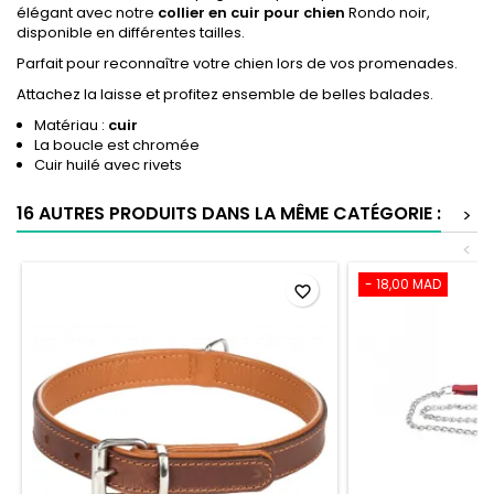
élégant avec notre
collier en cuir pour chien
Rondo noir,
disponible en différentes tailles.
Parfait pour reconnaître votre chien lors de vos promenades.
Attachez la laisse et profitez ensemble de belles balades.
Matériau :
cuir
La boucle est chromée
Cuir huilé avec rivets
16 AUTRES PRODUITS DANS LA MÊME CATÉGORIE :
>
<
- 18,00 MAD
favorite_border