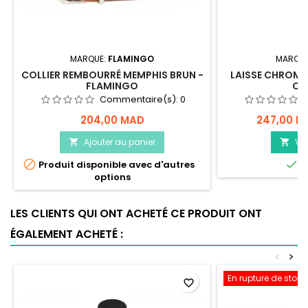
MARQUE:
FLAMINGO
MARQUE
COLLIER REMBOURRÉ MEMPHIS BRUN -
LAISSE CHROMÉ
FLAMINGO
CA
Commentaire(s):
0
204,00 MAD
247,00 M
Ajouter au panier
Voi




Produit disponible avec d'autres
E
options
LES CLIENTS QUI ONT ACHETÉ CE PRODUIT ONT
ÉGALEMENT ACHETÉ :
<
>
En rupture de stock
favorite_border