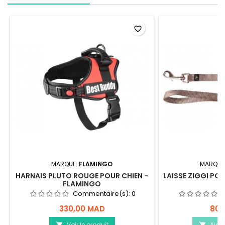
favorite_border
MARQUE:
FLAMINGO
MARQUE
HARNAIS PLUTO ROUGE POUR CHIEN -
LAISSE ZIGGI PO
FLAMINGO
Commentaire(s):
0
330,00 MAD
80,
Voir le produit
Ajou

