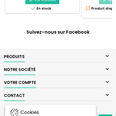


En stock
Produit dispo
op
Suivez-nous sur Facebook

PRODUITS

NOTRE SOCIÉTÉ

VOTRE COMPTE

CONTACT
LETTRE D'INFORMATIONS
Cookies