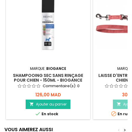
MARQUE:
BIOGANCE
MARQUE
SHAMPOOING SEC SANS RINÇAGE
LAISSE D'ENTRA
POUR CHIEN - 150ML - BIOGANCE
CHIEN 
Commentaire(s):
0
126,00 MAD
305
Ajouter au panier
Ajou




En stock
En rupt
VOUS AIMEREZ AUSSI
<
>