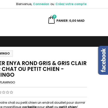
Bienvenue,
Connexion
ou
Créez votre compte
×
×
×
0
ercher
PANIER
0,00 MAD
n
s
AMINGO
ER ENYA ROND GRIS & GRIS CLAIR
 CHAT OU PETIT CHIEN -
MINGO
FLAMINGO
votre chat ou petit chien un endroit douillet pour dormir
te magnifique
corbeille
pour
chat
ou
petit chien
!