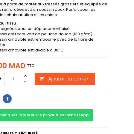
e à partir de matériaux tressés grossiers et équipée de
renforcées et d'un coussin doux. Parfait pour les
les chats adultes et les chiots.
u : tissu
poignées pour un déplacement aisé
ssin est recouvert de peluche douce (130 g/m²)
ssin amovible est rembourré avec de la fibre de
ter
ssin amovible est lavable à 30°C
00 MAD
TTC
Ajouter au panier
é

Partager
nseignez-vous sur le produit sur WhatsApp
AIEMENT SÉCURISÉ