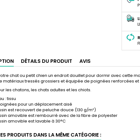
P
L
L
R
F
PTION
DÉTAILS DU PRODUIT
AVIS
votre chat ou petit chien un endroit douillet pour dormir avec cette m
de matériaux tressés grossiers et équipée de poignées renforcées et
ur les chatons, les chats adultes et les chiots.
u : tissu
oignées pour un déplacement aisé
ssin est recouvert de peluche douce (130 g/m²)
ssin amovible est rembourré avec de la fibre de polyester
ssin amovible est lavable à 30°C
RES PRODUITS DANS LA MÊME CATÉGORIE :