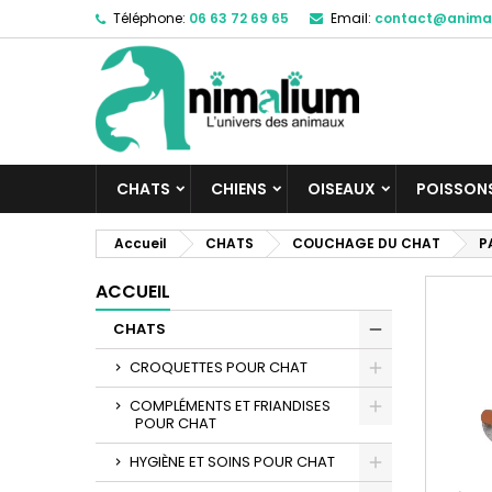
Téléphone:
06 63 72 69 65
Email:
contact@anima
M
C
C
add_circle_outline
Vo
No
d'e
CHATS
CHIENS
OISEAUX
POISSON
Accueil
CHATS
COUCHAGE DU CHAT
P
ACCUEIL
CHATS
CROQUETTES POUR CHAT
COMPLÉMENTS ET FRIANDISES
POUR CHAT
HYGIÈNE ET SOINS POUR CHAT