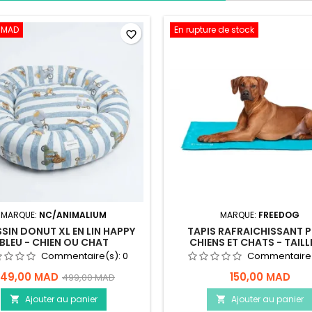
0 MAD
En rupture de stock
favorite_border
MARQUE:
NC/ANIMALIUM
MARQUE:
FREEDOG
SIN DONUT XL EN LIN HAPPY
TAPIS RAFRAICHISSANT 
BLEU - CHIEN OU CHAT
CHIENS ET CHATS - TAILLE
FREEDOG
Commentaire(s):
0
Commentaire
49,00 MAD
150,00 MAD
499,00 MAD
Ajouter au panier
Ajouter au panier

