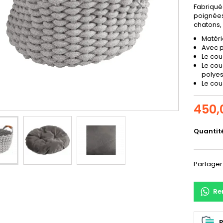
Fabriqué
poignées 
chatons, 
Matéria
Avec 
Le cou
Le cou
polyes
Le cou
450,
Quantit
Partager
Re
P