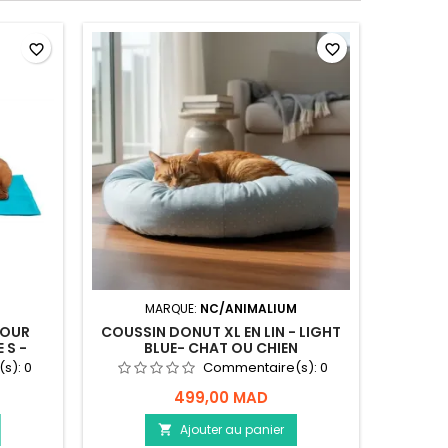
En ruptu
favorite_border
favorite_border
MARQUE:
NC/ANIMALIUM
POUR
COUSSIN DONUT XL EN LIN - LIGHT
PANIER
 S -
BLUE- CHAT OU CHIEN
PETIT 
(s):
0
Commentaire(s):
0
499,00 MAD
Ajouter au panier
