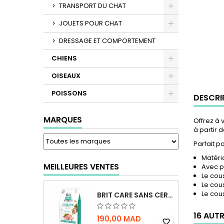
TRANSPORT DU CHAT
JOUETS POUR CHAT
DRESSAGE ET COMPORTEMENT
CHIENS
OISEAUX
POISSONS
DESCRI
MARQUES
Offrez à 
à partir 
Parfait po
Matéria
MEILLEURES VENTES
Avec p
Le cou
Le cou
Le cou
BRIT CARE SANS CEREALES STERILIZED URINARY HEALTH - CHAT
16 AUT
190,00 MAD
favorite_border