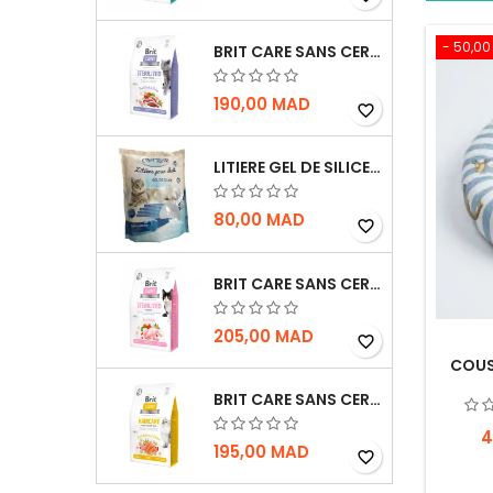
- 50,0
BRIT CARE SANS CEREALES STERILIZED WEIGHT CONTROL - CHAT - 2KG
190,00 MAD
favorite_border
LITIERE GEL DE SILICE - PARFUM OCEAN - CHAT BOTE - 3.8L
80,00 MAD
favorite_border
BRIT CARE SANS CEREALES STERILIZED SENSITIVE - CHAT - 2KG
205,00 MAD
favorite_border
COUS
BRIT CARE SANS CEREALES HAIRCARE HEALTHY AND SHINY COAT - POUR CHAT - 2KG
4
195,00 MAD
favorite_border