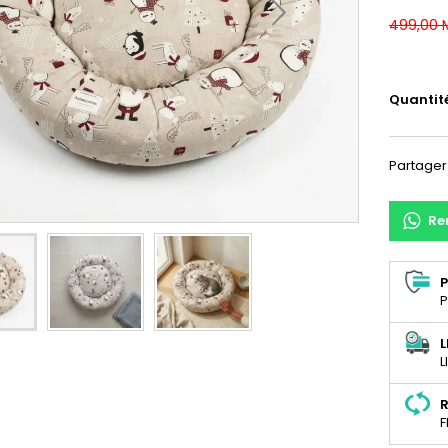
499,00 
Quantit
Partager
Re
P
P
L
L
R
F