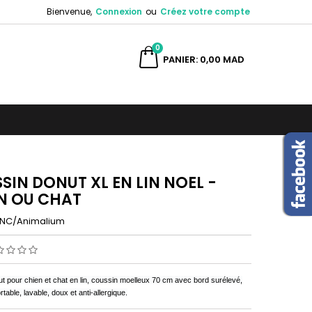
Bienvenue,
Connexion
ou
Créez votre compte
×
×
×
0
ercher
PANIER
0,00 MAD
n
s
SIN DONUT XL EN LIN NOEL -
N OU CHAT
NC/Animalium
ut pour chien et chat en lin, coussin moelleux 70 cm avec bord surélevé,
rtable, lavable, doux et anti-allergique.