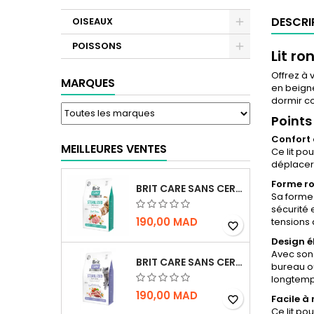
DESCRI
OISEAUX
POISSONS
Lit ro
Offrez à
MARQUES
en beigne
dormir c
Points
Confort 
MEILLEURES VENTES
Ce lit po
déplacer,
Forme ro
BRIT CARE SANS CEREALES STERILIZED URINARY HEALTH - CHAT
Sa forme 
sécurité 
190,00 MAD
tensions 
favorite_border
Design é
Avec son 
BRIT CARE SANS CEREALES STERILIZED WEIGHT CONTROL - CHAT - 2KG
bureau ou
longtemp
190,00 MAD
Facile à
favorite_border
Ce lit po