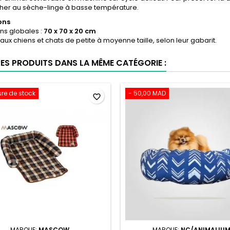
cher au sèche-linge à basse température.
ons
ns globales :
70 x 70 x 20 cm
aux chiens et chats de petite à moyenne taille, selon leur gabarit.
RES PRODUITS DANS LA MÊME CATÉGORIE :
ure de stock
- 50,00 MAD
favorite_border
MARQUE:
MASCOW
MARQUE:
NC/ANIMALIU