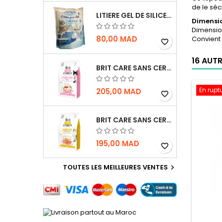
de le sé
LITIERE GEL DE SILICE - PARFUM OCEAN - CHAT BOTE - 3.8L
Dimensi
Dimensio
80,00 MAD
Convient 
favorite_border
16 AUT
BRIT CARE SANS CEREALES STERILIZED SENSITIVE - CHAT - 2KG
En rupt
205,00 MAD
favorite_border
BRIT CARE SANS CEREALES HAIRCARE HEALTHY AND SHINY COAT - POUR CHAT - 2KG
195,00 MAD
favorite_border
TOUTES LES MEILLEURES VENTES
