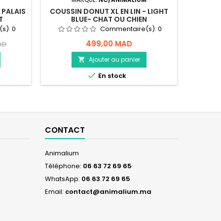
 PALAIS
COUSSIN DONUT XL EN LIN - LIGHT
LIT PO
T
BLUE- CHAT OU CHIEN
(s):
0
Commentaire(s):
0
499,00 MAD
AD
Ajouter au panier


En stock
CONTACT
Animalium
Téléphone:
06 63 72 69 65
WhatsApp:
06 63 72 69 65
Email:
contact@animalium.ma