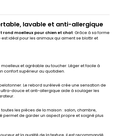
rtable, lavable et anti-allergique
it rond moelleux pour chien et chat
. Grâce à sa forme
t idéal pour les animaux qui aiment se blottir et
x, moelleux et agréable au toucher. Léger et facile à
un confort supérieur au quotidien.
 pelotonner. Le rebord surélevé crée une sensation de
 ultra-douce et anti-allergique aide à soulager les
arateur.
 toutes les pièces de la maison : salon, chambre,
leté permet de garder un aspect propre et soigné plus
douceur et la qualité de la texture, il est recommandé