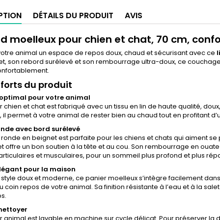
PTION
DÉTAILS DU PRODUIT
AVIS
nd moelleux pour chien et chat, 70 cm, confo
 votre animal un espace de repos doux, chaud et sécurisant avec ce
l
t, son rebord surélevé et son rembourrage ultra-doux, ce couchage es
onfortablement.
 forts du produit
optimal pour votre animal
ur chien et chat est fabriqué avec un tissu en lin de haute qualité, dou
 il permet à votre animal de rester bien au chaud tout en profitant d’
nde avec bord surélevé
ronde en beignet est parfaite pour les chiens et chats qui aiment se
et offre un bon soutien à la tête et au cou. Son rembourrage en ouate
articulaires et musculaires, pour un sommeil plus profond et plus rép
légant pour la maison
style doux et moderne, ce panier moelleux s’intègre facilement dans
 coin repos de votre animal. Sa finition résistante à l’eau et à la sa
s.
 nettoyer
ur animal est lavable en machine sur cycle délicat. Pour préserver la 