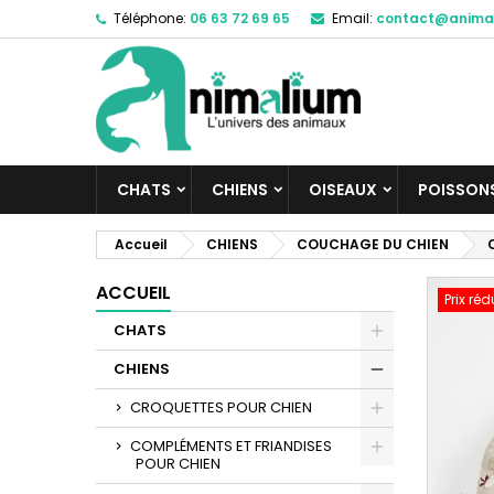
Téléphone:
06 63 72 69 65
Email:
contact@anima
M
C
C
add_circle_outline
Vo
No
d'e
CHATS
CHIENS
OISEAUX
POISSON
Accueil
CHIENS
COUCHAGE DU CHIEN
ACCUEIL
Prix réd
CHATS
CHIENS
CROQUETTES POUR CHIEN
COMPLÉMENTS ET FRIANDISES
POUR CHIEN