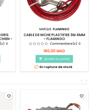
MARQUE:
FLAMINGO
 GRIS
CABLE DE NICHE PLASTIFIEE 3M 4MM
LIT 
CHIEN -
- FLAMINGO
EMP
(s):
0
Commentaire(s):
0
160,00 MAD
4
Ajouter au panier


En rupture de stock
<
>
favorite_border
favorite_border