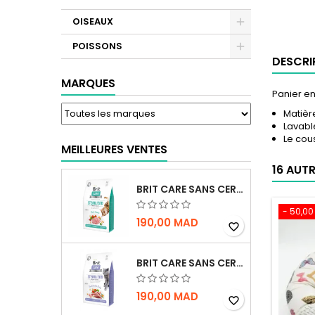
OISEAUX
POISSONS
DESCRI
MARQUES
Panier en
Matière
Lavabl
Le cou
MEILLEURES VENTES
16 AUT
BRIT CARE SANS CEREALES STERILIZED URINARY HEALTH - CHAT
- 50,0
190,00 MAD
favorite_border
BRIT CARE SANS CEREALES STERILIZED WEIGHT CONTROL - CHAT - 2KG
190,00 MAD
favorite_border