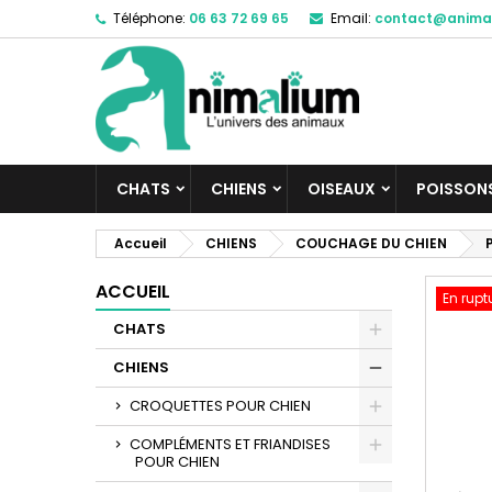
Téléphone:
06 63 72 69 65
Email:
contact@anima
M
C
C
add_circle_outline
Vo
No
d'e
CHATS
CHIENS
OISEAUX
POISSON
Accueil
CHIENS
COUCHAGE DU CHIEN
ACCUEIL
En rupt
CHATS
CHIENS
CROQUETTES POUR CHIEN
COMPLÉMENTS ET FRIANDISES
POUR CHIEN