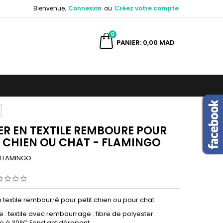
Bienvenue,
Connexion
ou
Créez votre compte
×
×
×
0
ercher
PANIER
0,00 MAD
n
s
ER EN TEXTILE REMBOURE POUR
T CHIEN OU CHAT - FLAMINGO
FLAMINGO
 textile rembourré pour petit chien ou pour chat
e : textile avec rembourrage : fibre de polyester
e à 30°C Fond antidérapant