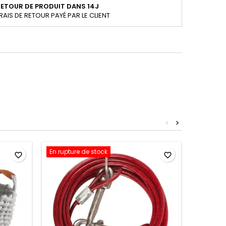
ETOUR DE PRODUIT DANS 14J
RAIS DE RETOUR PAYÉ PAR LE CLIENT
<
>
En rupture de stock
- 29,00 
favorite_border
favorite_border
En ruptu