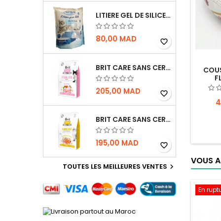
LITIERE GEL DE SILICE - PARFUM OCEAN - CHAT BOTE - 3.8L
80,00 MAD
favorite_border
BRIT CARE SANS CEREALES STERILIZED SENSITIVE - CHAT - 2KG
COUS
F
205,00 MAD
favorite_border
4
BRIT CARE SANS CEREALES HAIRCARE HEALTHY AND SHINY COAT - POUR CHAT - 2KG
195,00 MAD
favorite_border
VOUS A
TOUTES LES MEILLEURES VENTES

En rupt