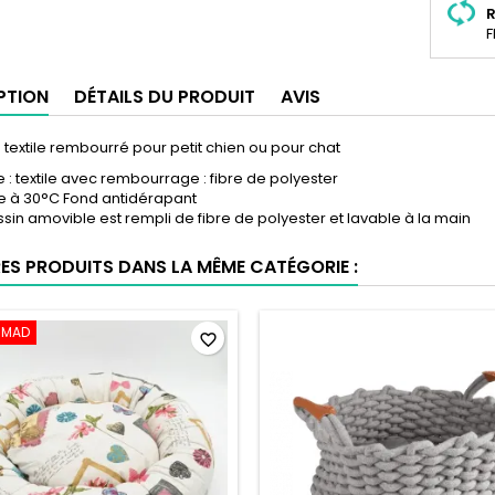
R
F
PTION
DÉTAILS DU PRODUIT
AVIS
 textile rembourré pour petit chien ou pour chat
 : textile avec rembourrage : fibre de polyester
e à 30°C Fond antidérapant
ssin amovible est rempli de fibre de polyester et lavable à la main
RES PRODUITS DANS LA MÊME CATÉGORIE :
0 MAD
favorite_border