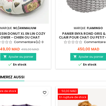
MARQUE:
NC/ANIMALIUM
MARQUE:
FLAMINGO
SIN DONUT XL EN LIN COZY
PANIER ENYA ROND GRIS &
LOWER - CHIEN OU CHAT
CLAIR POUR CHAT OU PETIT 
FLAMINGO
Commentaire(s):
0
Commentaire
49,00 MAD
450,00 MAD
499,00 MAD
Ajouter au panier
Ajouter au panier




En stock
En stock
IMEREZ AUSSI
ure de stock
- 50,00 MAD
favorite_border
En rupture de stock