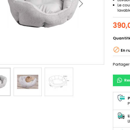
Le cou
lavabl
390,
Quantit

En r
Partager
Re
P
P
L
L