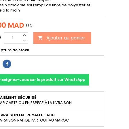
ssin amovible est rempli de fibre de polyester et
e à la main
00 MAD
TTC
Ajouter au panier
é

upture de stock
Partager
nseignez-vous sur le produit sur WhatsApp
AIEMENT SÉCURISÉ
AR CARTE OU EN ESPÈCE À LA LIVRAISON
IVRAISON ENTRE 24H ET 48H
IVRAISON RAPIDE PARTOUT AU MAROC