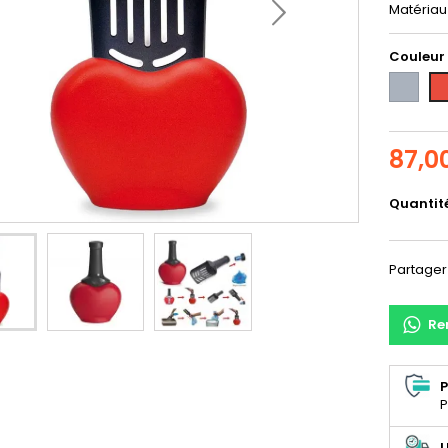
Matériau 
Couleur
Gris
Ro
87,0
Quantit
Partager
Re
P
P
L