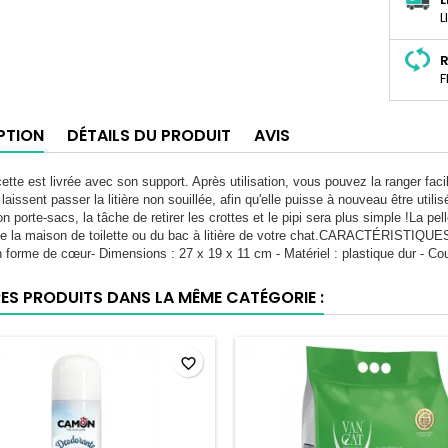
L
R
F
PTION
DÉTAILS DU PRODUIT
AVIS
cette est livrée avec son support. Après utilisation, vous pouvez la ranger fac
 laissent passer la litière non souillée, afin qu'elle puisse à nouveau être utili
n porte-sacs, la tâche de retirer les crottes et le pipi sera plus simple !La pel
de la maison de toilette ou du bac à litière de votre chat.CARACTÉRISTIQUES :
 forme de cœur- Dimensions : 27 x 19 x 11 cm - Matériel : plastique dur - Cou
RES PRODUITS DANS LA MÊME CATÉGORIE :
favorite_border