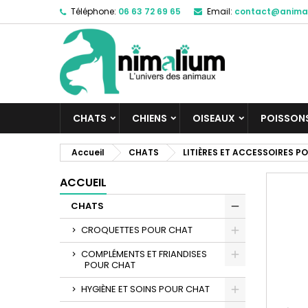
Téléphone:
06 63 72 69 65
Email:
contact@anima
M
C
C
add_circle_outline
Vo
No
d'e
CHATS
CHIENS
OISEAUX
POISSON
Accueil
CHATS
LITIÈRES ET ACCESSOIRES P
ACCUEIL
CHATS
CROQUETTES POUR CHAT
COMPLÉMENTS ET FRIANDISES
POUR CHAT
HYGIÈNE ET SOINS POUR CHAT