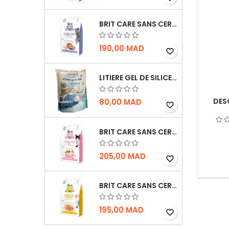
BRIT CARE SANS CEREALES STERILIZED WEIGHT CONTROL - CHAT - 2KG
190,00 MAD
favorite_border
LITIERE GEL DE SILICE - PARFUM OCEAN - CHAT BOTE - 3.8L
DES
80,00 MAD
favorite_border
BRIT CARE SANS CEREALES STERILIZED SENSITIVE - CHAT - 2KG
205,00 MAD
favorite_border
BRIT CARE SANS CEREALES HAIRCARE HEALTHY AND SHINY COAT - POUR CHAT - 2KG
195,00 MAD
favorite_border