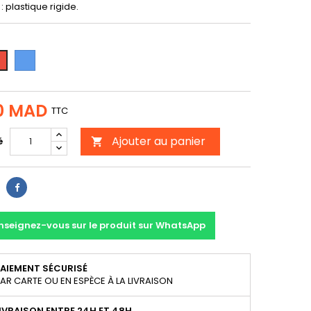
: plastique rigide.
Bleu
uge
0 MAD
TTC
Ajouter au panier
é

Partager
nseignez-vous sur le produit sur WhatsApp
AIEMENT SÉCURISÉ
AR CARTE OU EN ESPÈCE À LA LIVRAISON
IVRAISON ENTRE 24H ET 48H