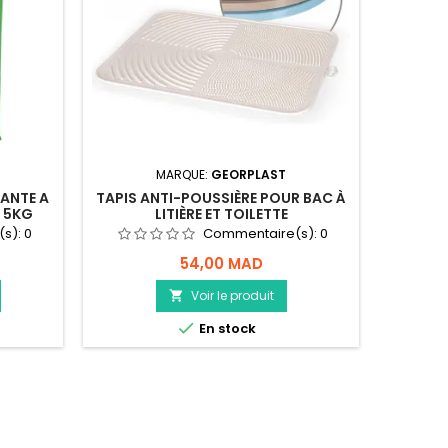
MARQUE:
GEORPLAST
ANTE A
TAPIS ANTI-POUSSIÈRE POUR BAC À
LITIER
- 5KG
LITIÈRE ET TOILETTE
PARF
(s):
0
Commentaire(s):
0
54,00 MAD
Voir le produit


En stock