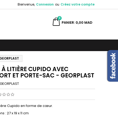
Bienvenue,
Connexion
ou
Créez votre compte
×
×
×
0
ercher
PANIER
0,00 MAD
n
s
- GEORPLAST
E À LITIÈRE CUPIDO AVEC
ORT ET PORTE-SAC - GEORPLAST
GEORPLAST
itière Cupido en forme de cœur.
s : 27 x 19 x 11 cm